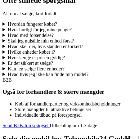
Ofte stillede spørgsmål
Alt om at sælge, kort fortalt
Hvordan fungerer købet?
Hvor hurtigt får jeg mine penge?
Hvad med forsendelse?
Skal jeg nulstille min enhed først?
Hvad sker der, hvis standen er forkert?
Hvilke enheder køber i?
Hvor længe er prisen gyldig?
Er det sikkert at sælge?
Kan jeg sælge flere enheder?
Hvad hvis jeg ikke kan finde min model?
B2B
Også for forhandlere & større mængder
Køb af forhandlerpartier og virksomhedsbeholdninger
Store mængder til attraktive betingelser
Individuelle tilbud på forespørgsel
Send B2B-forespørgsel
Udbetaling om 1-3 dage
Sælg din mobil hos Telemobile24 GmbH – h