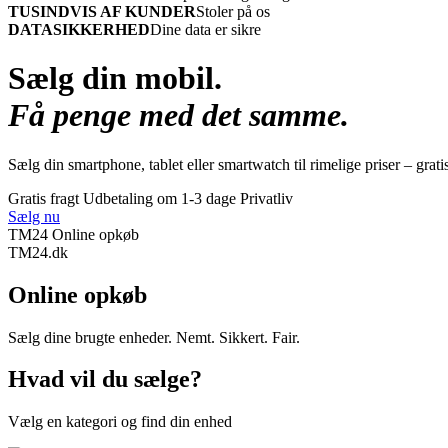
TUSINDVIS AF KUNDER
Stoler på os
DATASIKKERHED
Dine data er sikre
Sælg din mobil.
Få penge med det samme.
Sælg din smartphone, tablet eller smartwatch til rimelige priser – grati
Gratis fragt
Udbetaling om 1-3 dage
Privatliv
Sælg nu
TM24 Online opkøb
TM
24
.dk
Online opkøb
Sælg dine brugte enheder. Nemt. Sikkert. Fair.
Hvad vil du sælge?
Vælg en kategori og find din enhed