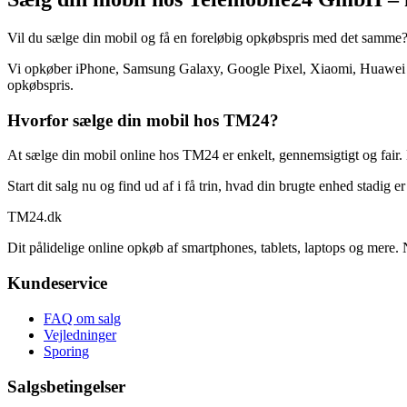
Vil du sælge din mobil og få en foreløbig opkøbspris med det samme
Vi opkøber iPhone, Samsung Galaxy, Google Pixel, Xiaomi, Huawei og
opkøbspris.
Hvorfor sælge din mobil hos TM24?
At sælge din mobil online hos TM24 er enkelt, gennemsigtigt og fair. 
Start dit salg nu og find ud af i få trin, hvad din brugte enhed stadig e
TM
24
.dk
Dit pålidelige online opkøb af smartphones, tablets, laptops og mere. 
Kundeservice
FAQ om salg
Vejledninger
Sporing
Salgsbetingelser