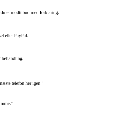
du et modtilbud med forklaring.
el eller PayPal.
r behandling.
næste telefon her igen."
samme."