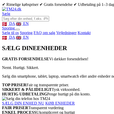
✔ Rimelige købspriser
✔ Gratis forsendelse
✔ Udbetaling på 1–3 da
Sælg
DA
EN
Sporing
Sælg til os
Sporing
FAQ om salg
Vejledninger
Kontakt
DA
EN
SÆLG DINE
ENHEDER
GRATIS FORSENDELSE
Vi dækker forsendelsen!
Nemt. Hurtigt. Sikkert.
Sælg din smartphone, tablet, laptop, smartwatch eller andre enheder 
TOP PRISER
Fair og transparente priser.
SIKKERT & PÅLIDELIGT
Tysk virksomhed.
HURTIG UDBETALING
Penge hurtigt på din konto.
SÆLG DIN ENHED NU
KØB ENHEDER
FAIR PRISER
Transparent vurdering
ENKEL PROCESS
Ukompliceret og hurtigt