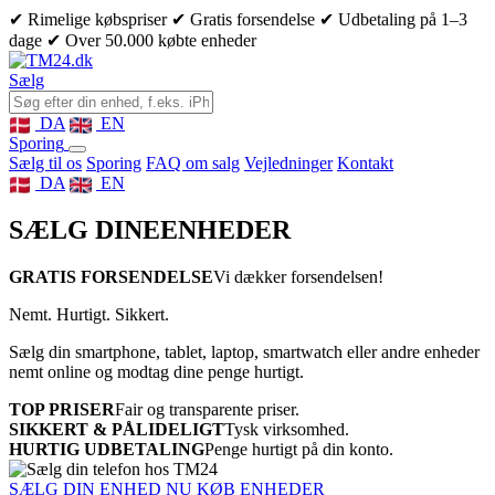
✔ Rimelige købspriser
✔ Gratis forsendelse
✔ Udbetaling på 1–3
dage
✔ Over 50.000 købte enheder
Sælg
DA
EN
Sporing
Sælg til os
Sporing
FAQ om salg
Vejledninger
Kontakt
DA
EN
SÆLG DINE
ENHEDER
GRATIS FORSENDELSE
Vi dækker forsendelsen!
Nemt. Hurtigt. Sikkert.
Sælg din smartphone, tablet, laptop, smartwatch eller andre enheder
nemt online og modtag dine penge hurtigt.
TOP PRISER
Fair og transparente priser.
SIKKERT & PÅLIDELIGT
Tysk virksomhed.
HURTIG UDBETALING
Penge hurtigt på din konto.
SÆLG DIN ENHED NU
KØB ENHEDER