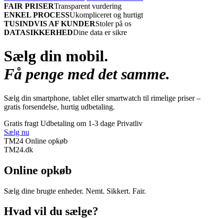
FAIR PRISER
Transparent vurdering
ENKEL PROCESS
Ukompliceret og hurtigt
TUSINDVIS AF KUNDER
Stoler på os
DATASIKKERHED
Dine data er sikre
Sælg din mobil.
Få penge med det samme.
Sælg din smartphone, tablet eller smartwatch til rimelige priser –
gratis forsendelse, hurtig udbetaling.
Gratis fragt
Udbetaling om 1-3 dage
Privatliv
Sælg nu
TM24 Online opkøb
TM
24
.dk
Online opkøb
Sælg dine brugte enheder. Nemt. Sikkert. Fair.
Hvad vil du sælge?