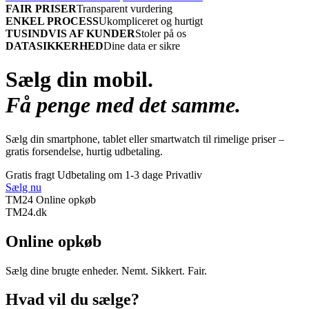
FAIR PRISER
Transparent vurdering
ENKEL PROCESS
Ukompliceret og hurtigt
TUSINDVIS AF KUNDER
Stoler på os
DATASIKKERHED
Dine data er sikre
Sælg din mobil.
Få penge med det samme.
Sælg din smartphone, tablet eller smartwatch til rimelige priser –
gratis forsendelse, hurtig udbetaling.
Gratis fragt
Udbetaling om 1-3 dage
Privatliv
Sælg nu
TM24 Online opkøb
TM
24
.dk
Online opkøb
Sælg dine brugte enheder. Nemt. Sikkert. Fair.
Hvad vil du sælge?