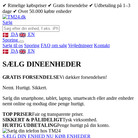
✔ Rimelige købspriser
✔ Gratis forsendelse
✔ Udbetaling på 1–3
dage
✔ Over 50.000 købte enheder
Sælg
DA
EN
Sporing
Sælg til os
Sporing
FAQ om salg
Vejledninger
Kontakt
DA
EN
SÆLG DINE
ENHEDER
GRATIS FORSENDELSE
Vi dækker forsendelsen!
Nemt. Hurtigt. Sikkert.
Sælg din smartphone, tablet, laptop, smartwatch eller andre enheder
nemt online og modtag dine penge hurtigt.
TOP PRISER
Fair og transparente priser.
SIKKERT & PÅLIDELIGT
Tysk virksomhed.
HURTIG UDBETALING
Penge hurtigt på din konto.
SÆLG DIN ENHED NU
KØB ENHEDER