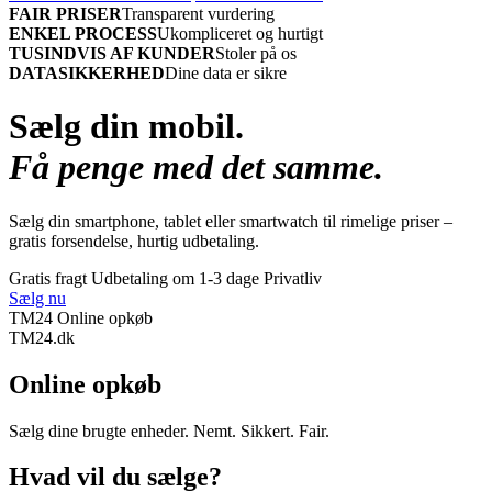
FAIR PRISER
Transparent vurdering
ENKEL PROCESS
Ukompliceret og hurtigt
TUSINDVIS AF KUNDER
Stoler på os
DATASIKKERHED
Dine data er sikre
Sælg din mobil.
Få penge med det samme.
Sælg din smartphone, tablet eller smartwatch til rimelige priser –
gratis forsendelse, hurtig udbetaling.
Gratis fragt
Udbetaling om 1-3 dage
Privatliv
Sælg nu
TM24 Online opkøb
TM
24
.dk
Online opkøb
Sælg dine brugte enheder. Nemt. Sikkert. Fair.
Hvad vil du sælge?