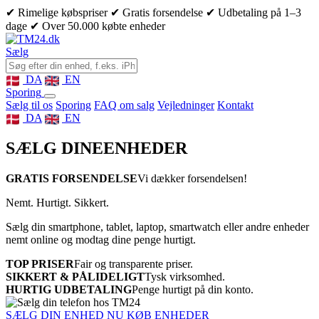
✔ Rimelige købspriser
✔ Gratis forsendelse
✔ Udbetaling på 1–3
dage
✔ Over 50.000 købte enheder
Sælg
DA
EN
Sporing
Sælg til os
Sporing
FAQ om salg
Vejledninger
Kontakt
DA
EN
SÆLG DINE
ENHEDER
GRATIS FORSENDELSE
Vi dækker forsendelsen!
Nemt. Hurtigt. Sikkert.
Sælg din smartphone, tablet, laptop, smartwatch eller andre enheder
nemt online og modtag dine penge hurtigt.
TOP PRISER
Fair og transparente priser.
SIKKERT & PÅLIDELIGT
Tysk virksomhed.
HURTIG UDBETALING
Penge hurtigt på din konto.
SÆLG DIN ENHED NU
KØB ENHEDER