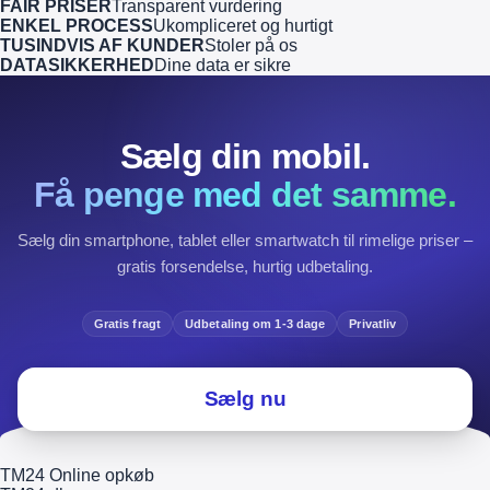
FAIR PRISER
Transparent vurdering
ENKEL PROCESS
Ukompliceret og hurtigt
TUSINDVIS AF KUNDER
Stoler på os
DATASIKKERHED
Dine data er sikre
Sælg din mobil.
Få penge med det samme.
Sælg din smartphone, tablet eller smartwatch til rimelige priser –
gratis forsendelse, hurtig udbetaling.
Gratis fragt
Udbetaling om 1-3 dage
Privatliv
Sælg nu
TM24 Online opkøb