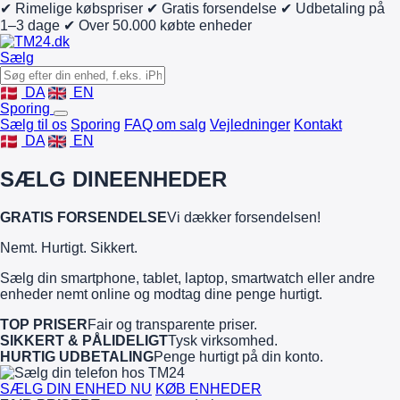
✔ Rimelige købspriser
✔ Gratis forsendelse
✔ Udbetaling på
1–3 dage
✔ Over 50.000 købte enheder
Sælg
DA
EN
Sporing
Sælg til os
Sporing
FAQ om salg
Vejledninger
Kontakt
DA
EN
SÆLG DINE
ENHEDER
GRATIS FORSENDELSE
Vi dækker forsendelsen!
Nemt. Hurtigt. Sikkert.
Sælg din smartphone, tablet, laptop, smartwatch eller andre
enheder nemt online og modtag dine penge hurtigt.
TOP PRISER
Fair og transparente priser.
SIKKERT & PÅLIDELIGT
Tysk virksomhed.
HURTIG UDBETALING
Penge hurtigt på din konto.
SÆLG DIN ENHED NU
KØB ENHEDER