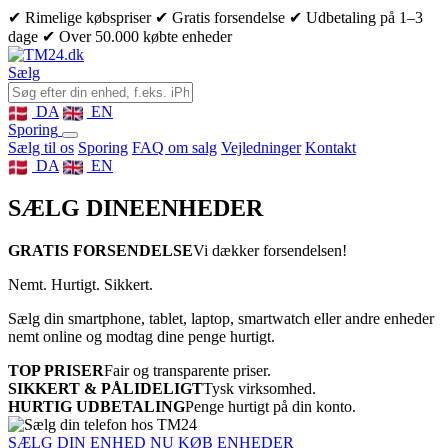
✔ Rimelige købspriser
✔ Gratis forsendelse
✔ Udbetaling på 1–3
dage
✔ Over 50.000 købte enheder
Sælg
DA
EN
Sporing
Sælg til os
Sporing
FAQ om salg
Vejledninger
Kontakt
DA
EN
SÆLG DINE
ENHEDER
GRATIS FORSENDELSE
Vi dækker forsendelsen!
Nemt. Hurtigt. Sikkert.
Sælg din smartphone, tablet, laptop, smartwatch eller andre enheder
nemt online og modtag dine penge hurtigt.
TOP PRISER
Fair og transparente priser.
SIKKERT & PÅLIDELIGT
Tysk virksomhed.
HURTIG UDBETALING
Penge hurtigt på din konto.
SÆLG DIN ENHED NU
KØB ENHEDER