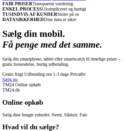
FAIR PRISER
Transparent vurdering
ENKEL PROCESS
Ukompliceret og hurtigt
TUSINDVIS AF KUNDER
Stoler på os
DATASIKKERHED
Dine data er sikre
Sælg din mobil.
Få penge med det samme.
Sælg din smartphone, tablet eller smartwatch til rimelige priser –
gratis forsendelse, hurtig udbetaling.
Gratis fragt
Udbetaling om 1-3 dage
Privatliv
Sælg nu
TM24 Online opkøb
TM
24
.dk
Online opkøb
Sælg dine brugte enheder. Nemt. Sikkert. Fair.
Hvad vil du sælge?