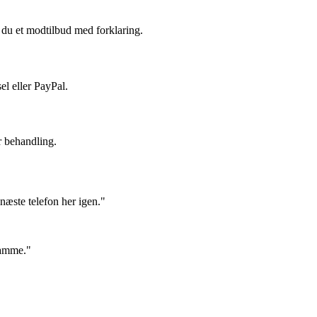
du et modtilbud med forklaring.
el eller PayPal.
r behandling.
næste telefon her igen."
samme."