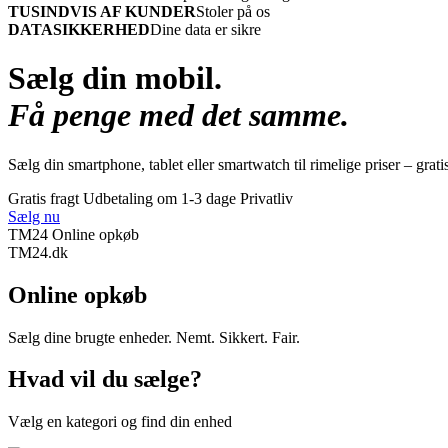
TUSINDVIS AF KUNDER
Stoler på os
DATASIKKERHED
Dine data er sikre
Sælg din mobil.
Få penge med det samme.
Sælg din smartphone, tablet eller smartwatch til rimelige priser – grati
Gratis fragt
Udbetaling om 1-3 dage
Privatliv
Sælg nu
TM24 Online opkøb
TM
24
.dk
Online opkøb
Sælg dine brugte enheder. Nemt. Sikkert. Fair.
Hvad vil du sælge?
Vælg en kategori og find din enhed