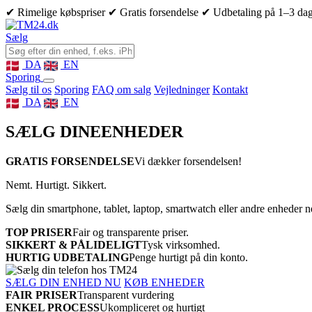
✔ Rimelige købspriser
✔ Gratis forsendelse
✔ Udbetaling på 1–3 da
Sælg
DA
EN
Sporing
Sælg til os
Sporing
FAQ om salg
Vejledninger
Kontakt
DA
EN
SÆLG DINE
ENHEDER
GRATIS FORSENDELSE
Vi dækker forsendelsen!
Nemt. Hurtigt. Sikkert.
Sælg din smartphone, tablet, laptop, smartwatch eller andre enheder 
TOP PRISER
Fair og transparente priser.
SIKKERT & PÅLIDELIGT
Tysk virksomhed.
HURTIG UDBETALING
Penge hurtigt på din konto.
SÆLG DIN ENHED NU
KØB ENHEDER
FAIR PRISER
Transparent vurdering
ENKEL PROCESS
Ukompliceret og hurtigt