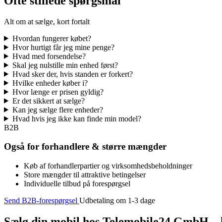
Ofte stillede spørgsmål
Alt om at sælge, kort fortalt
Hvordan fungerer købet?
Hvor hurtigt får jeg mine penge?
Hvad med forsendelse?
Skal jeg nulstille min enhed først?
Hvad sker der, hvis standen er forkert?
Hvilke enheder køber i?
Hvor længe er prisen gyldig?
Er det sikkert at sælge?
Kan jeg sælge flere enheder?
Hvad hvis jeg ikke kan finde min model?
B2B
Også for forhandlere & større mængder
Køb af forhandlerpartier og virksomhedsbeholdninger
Store mængder til attraktive betingelser
Individuelle tilbud på forespørgsel
Send B2B-forespørgsel
Udbetaling om 1-3 dage
Sælg din mobil hos Telemobile24 GmbH – h