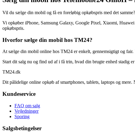
Vil du sælge din mobil og få en foreløbig opkøbspris med det samme
Vi opkøber iPhone, Samsung Galaxy, Google Pixel, Xiaomi, Huawei og
opkøbspris.
Hvorfor sælge din mobil hos TM24?
At sælge din mobil online hos TM24 er enkelt, gennemsigtigt og fair. 
Start dit salg nu og find ud af i få trin, hvad din brugte enhed stadig e
TM
24
.dk
Dit pålidelige online opkøb af smartphones, tablets, laptops og mere. 
Kundeservice
FAQ om salg
Vejledninger
Sporing
Salgsbetingelser