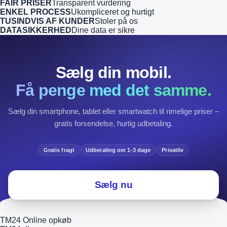
FAIR PRISER
Transparent vurdering
ENKEL PROCESS
Ukompliceret og hurtigt
TUSINDVIS AF KUNDER
Stoler på os
DATASIKKERHED
Dine data er sikre
Sælg din mobil.
Få penge med det samme.
Sælg din smartphone, tablet eller smartwatch til rimelige priser –
gratis forsendelse, hurtig udbetaling.
Gratis fragt
Udbetaling om 1-3 dage
Privatliv
Sælg nu
TM24 Online opkøb