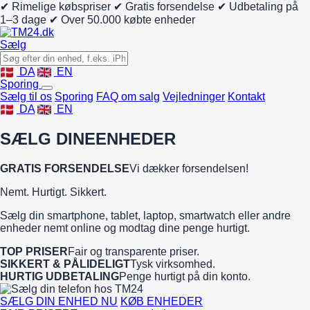
✔ Rimelige købspriser
✔ Gratis forsendelse
✔ Udbetaling på
1–3 dage
✔ Over 50.000 købte enheder
Sælg
DA
EN
Sporing
Sælg til os
Sporing
FAQ om salg
Vejledninger
Kontakt
DA
EN
SÆLG DINE
ENHEDER
GRATIS FORSENDELSE
Vi dækker forsendelsen!
Nemt. Hurtigt. Sikkert.
Sælg din smartphone, tablet, laptop, smartwatch eller andre
enheder nemt online og modtag dine penge hurtigt.
TOP PRISER
Fair og transparente priser.
SIKKERT & PÅLIDELIGT
Tysk virksomhed.
HURTIG UDBETALING
Penge hurtigt på din konto.
SÆLG DIN ENHED NU
KØB ENHEDER