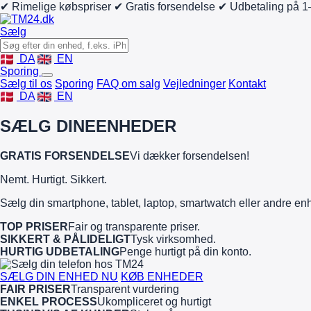
✔ Rimelige købspriser
✔ Gratis forsendelse
✔ Udbetaling på 1
Sælg
DA
EN
Sporing
Sælg til os
Sporing
FAQ om salg
Vejledninger
Kontakt
DA
EN
SÆLG DINE
ENHEDER
GRATIS FORSENDELSE
Vi dækker forsendelsen!
Nemt. Hurtigt. Sikkert.
Sælg din smartphone, tablet, laptop, smartwatch eller andre en
TOP PRISER
Fair og transparente priser.
SIKKERT & PÅLIDELIGT
Tysk virksomhed.
HURTIG UDBETALING
Penge hurtigt på din konto.
SÆLG DIN ENHED NU
KØB ENHEDER
FAIR PRISER
Transparent vurdering
ENKEL PROCESS
Ukompliceret og hurtigt