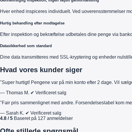
Gennemsigtig inspektion, ingen skjult genforhandling
Hver enhed inspiceres individuelt. Ved uoverensstemmelser mod
Hurtig behandling efter modtagelse
Efter inspektion og bekræftelse udbetales dine penge via banko
Datasikkerhed som standard
Dine data transmitteres med SSL-kryptering og enheder nulstill
Hvad vores kunder siger
"Super hurtigt! Pengene var på min konto efter 2 dage. Vil sælg
— Thomas M.
✔ Verificeret salg
"Fair pris sammenlignet med andre. Forsendelseslabel kom m
— Sarah K.
✔ Verificeret salg
4.8 / 5
Baseret på 127 anmeldelser
Ofte stillede spørgsmål