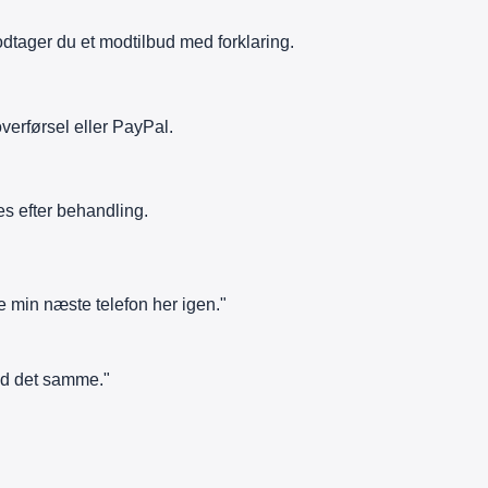
tager du et modtilbud med forklaring.
verførsel eller PayPal.
es efter behandling.
e min næste telefon her igen."
ed det samme."