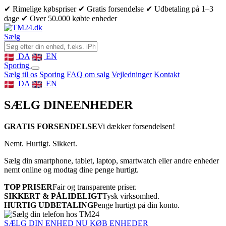
✔ Rimelige købspriser
✔ Gratis forsendelse
✔ Udbetaling på 1–3
dage
✔ Over 50.000 købte enheder
Sælg
DA
EN
Sporing
Sælg til os
Sporing
FAQ om salg
Vejledninger
Kontakt
DA
EN
SÆLG DINE
ENHEDER
GRATIS FORSENDELSE
Vi dækker forsendelsen!
Nemt. Hurtigt. Sikkert.
Sælg din smartphone, tablet, laptop, smartwatch eller andre enheder
nemt online og modtag dine penge hurtigt.
TOP PRISER
Fair og transparente priser.
SIKKERT & PÅLIDELIGT
Tysk virksomhed.
HURTIG UDBETALING
Penge hurtigt på din konto.
SÆLG DIN ENHED NU
KØB ENHEDER