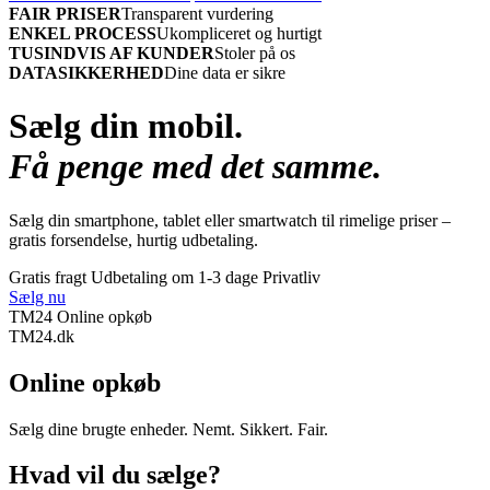
FAIR PRISER
Transparent vurdering
ENKEL PROCESS
Ukompliceret og hurtigt
TUSINDVIS AF KUNDER
Stoler på os
DATASIKKERHED
Dine data er sikre
Sælg din mobil.
Få penge med det samme.
Sælg din smartphone, tablet eller smartwatch til rimelige priser –
gratis forsendelse, hurtig udbetaling.
Gratis fragt
Udbetaling om 1-3 dage
Privatliv
Sælg nu
TM24 Online opkøb
TM
24
.dk
Online opkøb
Sælg dine brugte enheder. Nemt. Sikkert. Fair.
Hvad vil du sælge?