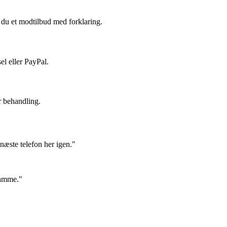
du et modtilbud med forklaring.
el eller PayPal.
r behandling.
næste telefon her igen."
samme."