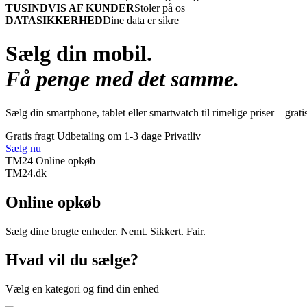
TUSINDVIS AF KUNDER
Stoler på os
DATASIKKERHED
Dine data er sikre
Sælg din mobil.
Få penge med det samme.
Sælg din smartphone, tablet eller smartwatch til rimelige priser – grati
Gratis fragt
Udbetaling om 1-3 dage
Privatliv
Sælg nu
TM24 Online opkøb
TM
24
.dk
Online opkøb
Sælg dine brugte enheder. Nemt. Sikkert. Fair.
Hvad vil du sælge?
Vælg en kategori og find din enhed