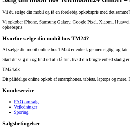
Vil du sælge din mobil og få en foreløbig opkøbspris med det samme
Vi opkøber iPhone, Samsung Galaxy, Google Pixel, Xiaomi, Huawei og
opkøbspris.
Hvorfor sælge din mobil hos TM24?
At sælge din mobil online hos TM24 er enkelt, gennemsigtigt og fair. 
Start dit salg nu og find ud af i få trin, hvad din brugte enhed stadig e
TM
24
.dk
Dit pålidelige online opkøb af smartphones, tablets, laptops og mere. 
Kundeservice
FAQ om salg
Vejledninger
Sporing
Salgsbetingelser