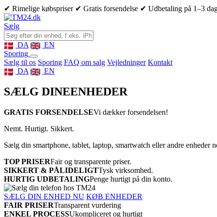
✔ Rimelige købspriser
✔ Gratis forsendelse
✔ Udbetaling på 1–3 da
Sælg
DA
EN
Sporing
Sælg til os
Sporing
FAQ om salg
Vejledninger
Kontakt
DA
EN
SÆLG DINE
ENHEDER
GRATIS FORSENDELSE
Vi dækker forsendelsen!
Nemt. Hurtigt. Sikkert.
Sælg din smartphone, tablet, laptop, smartwatch eller andre enheder 
TOP PRISER
Fair og transparente priser.
SIKKERT & PÅLIDELIGT
Tysk virksomhed.
HURTIG UDBETALING
Penge hurtigt på din konto.
SÆLG DIN ENHED NU
KØB ENHEDER
FAIR PRISER
Transparent vurdering
ENKEL PROCESS
Ukompliceret og hurtigt