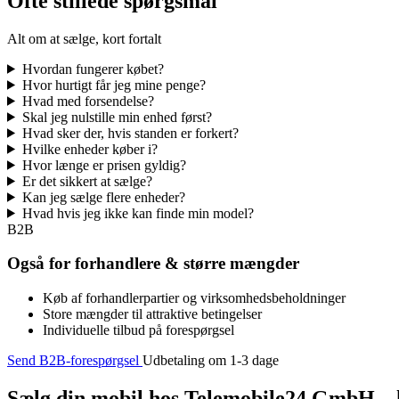
Ofte stillede spørgsmål
Alt om at sælge, kort fortalt
Hvordan fungerer købet?
Hvor hurtigt får jeg mine penge?
Hvad med forsendelse?
Skal jeg nulstille min enhed først?
Hvad sker der, hvis standen er forkert?
Hvilke enheder køber i?
Hvor længe er prisen gyldig?
Er det sikkert at sælge?
Kan jeg sælge flere enheder?
Hvad hvis jeg ikke kan finde min model?
B2B
Også for forhandlere & større mængder
Køb af forhandlerpartier og virksomhedsbeholdninger
Store mængder til attraktive betingelser
Individuelle tilbud på forespørgsel
Send B2B-forespørgsel
Udbetaling om 1-3 dage
Sælg din mobil hos Telemobile24 GmbH – h