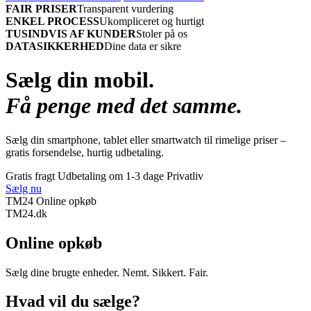
FAIR PRISER
Transparent vurdering
ENKEL PROCESS
Ukompliceret og hurtigt
TUSINDVIS AF KUNDER
Stoler på os
DATASIKKERHED
Dine data er sikre
Sælg din mobil.
Få penge med det samme.
Sælg din smartphone, tablet eller smartwatch til rimelige priser –
gratis forsendelse, hurtig udbetaling.
Gratis fragt
Udbetaling om 1-3 dage
Privatliv
Sælg nu
TM24 Online opkøb
TM
24
.dk
Online opkøb
Sælg dine brugte enheder. Nemt. Sikkert. Fair.
Hvad vil du sælge?