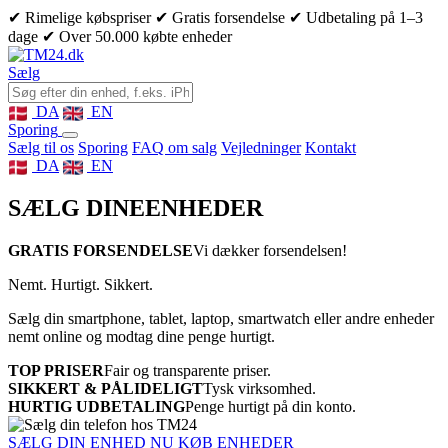
✔ Rimelige købspriser
✔ Gratis forsendelse
✔ Udbetaling på 1–3
dage
✔ Over 50.000 købte enheder
Sælg
DA
EN
Sporing
Sælg til os
Sporing
FAQ om salg
Vejledninger
Kontakt
DA
EN
SÆLG DINE
ENHEDER
GRATIS FORSENDELSE
Vi dækker forsendelsen!
Nemt. Hurtigt. Sikkert.
Sælg din smartphone, tablet, laptop, smartwatch eller andre enheder
nemt online og modtag dine penge hurtigt.
TOP PRISER
Fair og transparente priser.
SIKKERT & PÅLIDELIGT
Tysk virksomhed.
HURTIG UDBETALING
Penge hurtigt på din konto.
SÆLG DIN ENHED NU
KØB ENHEDER