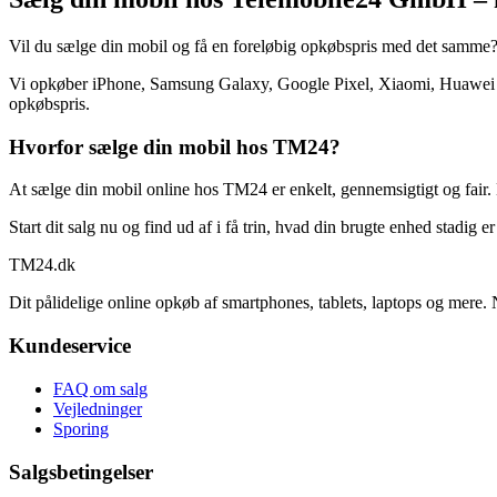
Vil du sælge din mobil og få en foreløbig opkøbspris med det samme
Vi opkøber iPhone, Samsung Galaxy, Google Pixel, Xiaomi, Huawei og
opkøbspris.
Hvorfor sælge din mobil hos TM24?
At sælge din mobil online hos TM24 er enkelt, gennemsigtigt og fair. 
Start dit salg nu og find ud af i få trin, hvad din brugte enhed stadig e
TM
24
.dk
Dit pålidelige online opkøb af smartphones, tablets, laptops og mere. 
Kundeservice
FAQ om salg
Vejledninger
Sporing
Salgsbetingelser