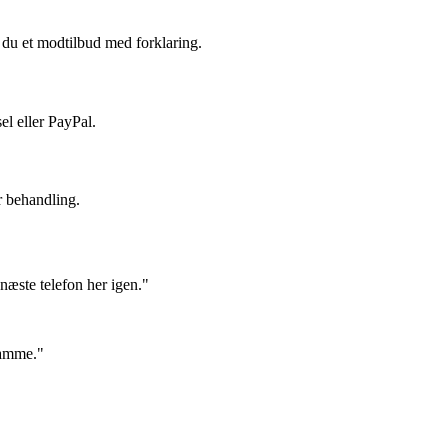
du et modtilbud med forklaring.
el eller PayPal.
r behandling.
næste telefon her igen."
samme."