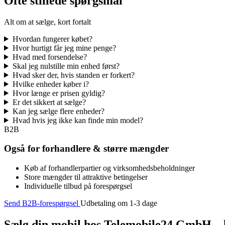
Ofte stillede spørgsmål
Alt om at sælge, kort fortalt
Hvordan fungerer købet?
Hvor hurtigt får jeg mine penge?
Hvad med forsendelse?
Skal jeg nulstille min enhed først?
Hvad sker der, hvis standen er forkert?
Hvilke enheder køber i?
Hvor længe er prisen gyldig?
Er det sikkert at sælge?
Kan jeg sælge flere enheder?
Hvad hvis jeg ikke kan finde min model?
B2B
Også for forhandlere & større mængder
Køb af forhandlerpartier og virksomhedsbeholdninger
Store mængder til attraktive betingelser
Individuelle tilbud på forespørgsel
Send B2B-forespørgsel
Udbetaling om 1-3 dage
Sælg din mobil hos Telemobile24 GmbH – h