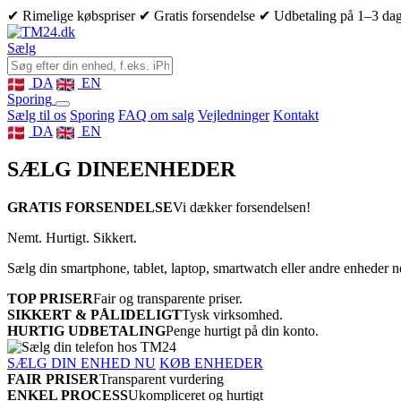
✔ Rimelige købspriser
✔ Gratis forsendelse
✔ Udbetaling på 1–3 da
Sælg
DA
EN
Sporing
Sælg til os
Sporing
FAQ om salg
Vejledninger
Kontakt
DA
EN
SÆLG DINE
ENHEDER
GRATIS FORSENDELSE
Vi dækker forsendelsen!
Nemt. Hurtigt. Sikkert.
Sælg din smartphone, tablet, laptop, smartwatch eller andre enheder 
TOP PRISER
Fair og transparente priser.
SIKKERT & PÅLIDELIGT
Tysk virksomhed.
HURTIG UDBETALING
Penge hurtigt på din konto.
SÆLG DIN ENHED NU
KØB ENHEDER
FAIR PRISER
Transparent vurdering
ENKEL PROCESS
Ukompliceret og hurtigt