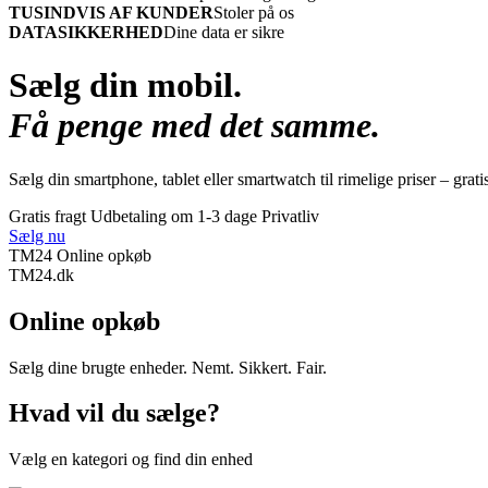
TUSINDVIS AF KUNDER
Stoler på os
DATASIKKERHED
Dine data er sikre
Sælg din mobil.
Få penge med det samme.
Sælg din smartphone, tablet eller smartwatch til rimelige priser – grati
Gratis fragt
Udbetaling om 1-3 dage
Privatliv
Sælg nu
TM24 Online opkøb
TM
24
.dk
Online opkøb
Sælg dine brugte enheder. Nemt. Sikkert. Fair.
Hvad vil du sælge?
Vælg en kategori og find din enhed