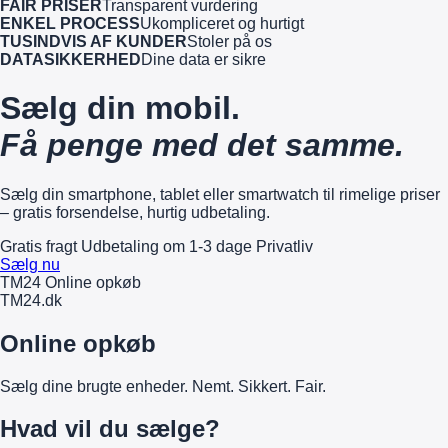
FAIR PRISER
Transparent vurdering
ENKEL PROCESS
Ukompliceret og hurtigt
TUSINDVIS AF KUNDER
Stoler på os
DATASIKKERHED
Dine data er sikre
Sælg din mobil.
Få penge med det samme.
Sælg din smartphone, tablet eller smartwatch til rimelige priser
– gratis forsendelse, hurtig udbetaling.
Gratis fragt
Udbetaling om 1-3 dage
Privatliv
Sælg nu
TM24 Online opkøb
TM
24
.dk
Online opkøb
Sælg dine brugte enheder. Nemt. Sikkert. Fair.
Hvad vil du sælge?