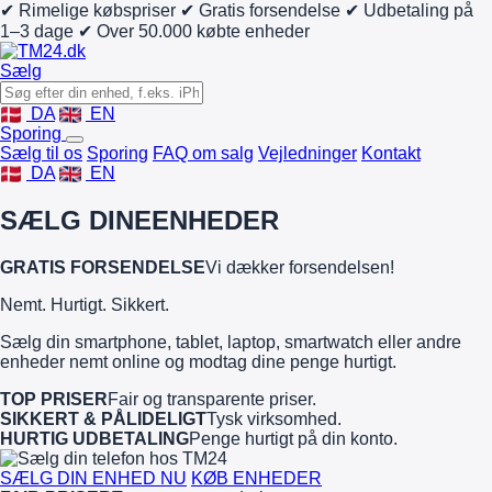
✔ Rimelige købspriser
✔ Gratis forsendelse
✔ Udbetaling på
1–3 dage
✔ Over 50.000 købte enheder
Sælg
DA
EN
Sporing
Sælg til os
Sporing
FAQ om salg
Vejledninger
Kontakt
DA
EN
SÆLG DINE
ENHEDER
GRATIS FORSENDELSE
Vi dækker forsendelsen!
Nemt. Hurtigt. Sikkert.
Sælg din smartphone, tablet, laptop, smartwatch eller andre
enheder nemt online og modtag dine penge hurtigt.
TOP PRISER
Fair og transparente priser.
SIKKERT & PÅLIDELIGT
Tysk virksomhed.
HURTIG UDBETALING
Penge hurtigt på din konto.
SÆLG DIN ENHED NU
KØB ENHEDER