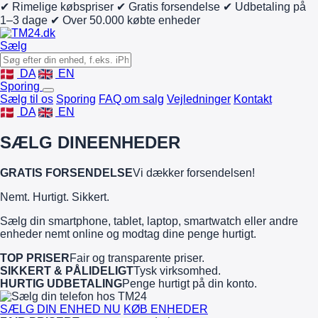
✔ Rimelige købspriser
✔ Gratis forsendelse
✔ Udbetaling på
1–3 dage
✔ Over 50.000 købte enheder
Sælg
DA
EN
Sporing
Sælg til os
Sporing
FAQ om salg
Vejledninger
Kontakt
DA
EN
SÆLG DINE
ENHEDER
GRATIS FORSENDELSE
Vi dækker forsendelsen!
Nemt. Hurtigt. Sikkert.
Sælg din smartphone, tablet, laptop, smartwatch eller andre
enheder nemt online og modtag dine penge hurtigt.
TOP PRISER
Fair og transparente priser.
SIKKERT & PÅLIDELIGT
Tysk virksomhed.
HURTIG UDBETALING
Penge hurtigt på din konto.
SÆLG DIN ENHED NU
KØB ENHEDER