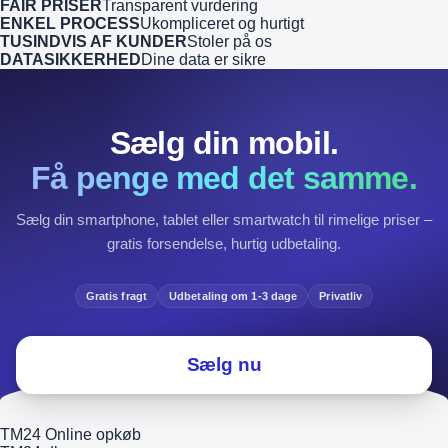
FAIR PRISER
Transparent vurdering
ENKEL PROCESS
Ukompliceret og hurtigt
TUSINDVIS AF KUNDER
Stoler på os
DATASIKKERHED
Dine data er sikre
Sælg din mobil.
Få penge med det samme.
Sælg din smartphone, tablet eller smartwatch til rimelige priser –
gratis forsendelse, hurtig udbetaling.
Gratis fragt
Udbetaling om 1-3 dage
Privatliv
Sælg nu
TM24 Online opkøb