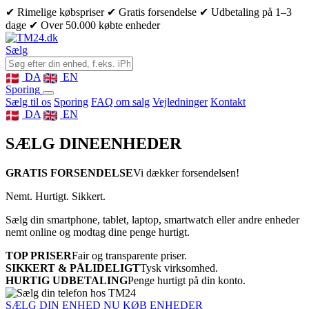
✔ Rimelige købspriser
✔ Gratis forsendelse
✔ Udbetaling på 1–3
dage
✔ Over 50.000 købte enheder
Sælg
DA
EN
Sporing
Sælg til os
Sporing
FAQ om salg
Vejledninger
Kontakt
DA
EN
SÆLG DINE
ENHEDER
GRATIS FORSENDELSE
Vi dækker forsendelsen!
Nemt. Hurtigt. Sikkert.
Sælg din smartphone, tablet, laptop, smartwatch eller andre enheder
nemt online og modtag dine penge hurtigt.
TOP PRISER
Fair og transparente priser.
SIKKERT & PÅLIDELIGT
Tysk virksomhed.
HURTIG UDBETALING
Penge hurtigt på din konto.
SÆLG DIN ENHED NU
KØB ENHEDER