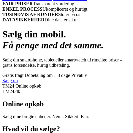
FAIR PRISER
Transparent vurdering
ENKEL PROCESS
Ukompliceret og hurtigt
TUSINDVIS AF KUNDER
Stoler på os
DATASIKKERHED
Dine data er sikre
Sælg din mobil.
Få penge med det samme.
Sælg din smartphone, tablet eller smartwatch til rimelige priser –
gratis forsendelse, hurtig udbetaling.
Gratis fragt
Udbetaling om 1-3 dage
Privatliv
Sælg nu
TM24 Online opkøb
TM
24
.dk
Online opkøb
Sælg dine brugte enheder. Nemt. Sikkert. Fair.
Hvad vil du sælge?