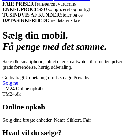
FAIR PRISER
Transparent vurdering
ENKEL PROCESS
Ukompliceret og hurtigt
TUSINDVIS AF KUNDER
Stoler på os
DATASIKKERHED
Dine data er sikre
Sælg din mobil.
Få penge med det samme.
Sælg din smartphone, tablet eller smartwatch til rimelige priser –
gratis forsendelse, hurtig udbetaling.
Gratis fragt
Udbetaling om 1-3 dage
Privatliv
Sælg nu
TM24 Online opkøb
TM
24
.dk
Online opkøb
Sælg dine brugte enheder. Nemt. Sikkert. Fair.
Hvad vil du sælge?