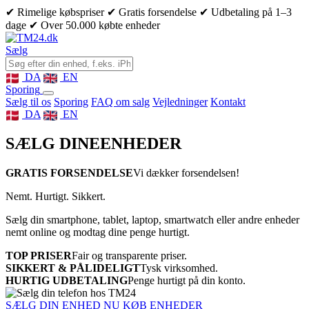
✔ Rimelige købspriser
✔ Gratis forsendelse
✔ Udbetaling på 1–3
dage
✔ Over 50.000 købte enheder
Sælg
DA
EN
Sporing
Sælg til os
Sporing
FAQ om salg
Vejledninger
Kontakt
DA
EN
SÆLG DINE
ENHEDER
GRATIS FORSENDELSE
Vi dækker forsendelsen!
Nemt. Hurtigt. Sikkert.
Sælg din smartphone, tablet, laptop, smartwatch eller andre enheder
nemt online og modtag dine penge hurtigt.
TOP PRISER
Fair og transparente priser.
SIKKERT & PÅLIDELIGT
Tysk virksomhed.
HURTIG UDBETALING
Penge hurtigt på din konto.
SÆLG DIN ENHED NU
KØB ENHEDER