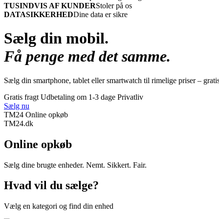
TUSINDVIS AF KUNDER
Stoler på os
DATASIKKERHED
Dine data er sikre
Sælg din mobil.
Få penge med det samme.
Sælg din smartphone, tablet eller smartwatch til rimelige priser – grati
Gratis fragt
Udbetaling om 1-3 dage
Privatliv
Sælg nu
TM24 Online opkøb
TM
24
.dk
Online opkøb
Sælg dine brugte enheder. Nemt. Sikkert. Fair.
Hvad vil du sælge?
Vælg en kategori og find din enhed