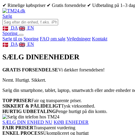
✔ Rimelige købspriser
✔ Gratis forsendelse
✔ Udbetaling på 1–3 da
Sælg
DA
EN
Sporing
Sælg til os
Sporing
FAQ om salg
Vejledninger
Kontakt
DA
EN
SÆLG DINE
ENHEDER
GRATIS FORSENDELSE
Vi dækker forsendelsen!
Nemt. Hurtigt. Sikkert.
Sælg din smartphone, tablet, laptop, smartwatch eller andre enheder 
TOP PRISER
Fair og transparente priser.
SIKKERT & PÅLIDELIGT
Tysk virksomhed.
HURTIG UDBETALING
Penge hurtigt på din konto.
SÆLG DIN ENHED NU
KØB ENHEDER
FAIR PRISER
Transparent vurdering
ENKEL PROCESS
Ukompliceret og hurtigt