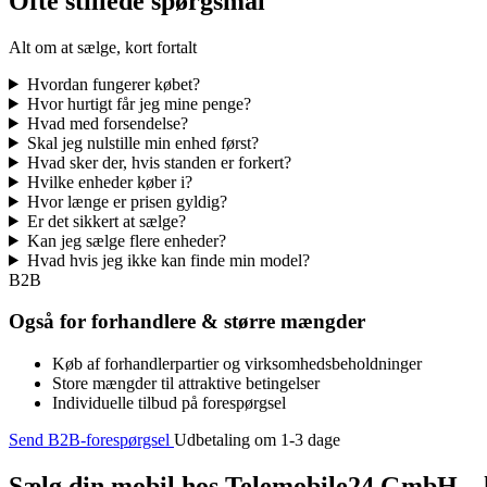
Ofte stillede spørgsmål
Alt om at sælge, kort fortalt
Hvordan fungerer købet?
Hvor hurtigt får jeg mine penge?
Hvad med forsendelse?
Skal jeg nulstille min enhed først?
Hvad sker der, hvis standen er forkert?
Hvilke enheder køber i?
Hvor længe er prisen gyldig?
Er det sikkert at sælge?
Kan jeg sælge flere enheder?
Hvad hvis jeg ikke kan finde min model?
B2B
Også for forhandlere & større mængder
Køb af forhandlerpartier og virksomhedsbeholdninger
Store mængder til attraktive betingelser
Individuelle tilbud på forespørgsel
Send B2B-forespørgsel
Udbetaling om 1-3 dage
Sælg din mobil hos Telemobile24 GmbH – h