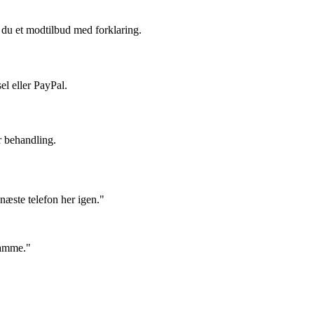
du et modtilbud med forklaring.
el eller PayPal.
r behandling.
næste telefon her igen."
samme."