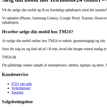
Vil du sælge din mobil og få en foreløbig opkøbspris med det samme
Vi opkøber iPhone, Samsung Galaxy, Google Pixel, Xiaomi, Huawei og
opkøbspris.
Hvorfor sælge din mobil hos TM24?
At sælge din mobil online hos TM24 er enkelt, gennemsigtigt og fair. 
Start dit salg nu og find ud af i få trin, hvad din brugte enhed stadig e
TM
24
.dk
Dit pålidelige online opkøb af smartphones, tablets, laptops og mere. 
Kundeservice
FAQ om salg
Vejledninger
Sporing
Salgsbetingelser