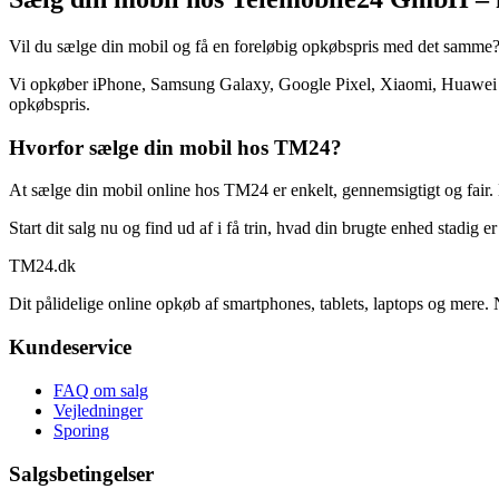
Vil du sælge din mobil og få en foreløbig opkøbspris med det samme
Vi opkøber iPhone, Samsung Galaxy, Google Pixel, Xiaomi, Huawei og
opkøbspris.
Hvorfor sælge din mobil hos TM24?
At sælge din mobil online hos TM24 er enkelt, gennemsigtigt og fair. 
Start dit salg nu og find ud af i få trin, hvad din brugte enhed stadig e
TM
24
.dk
Dit pålidelige online opkøb af smartphones, tablets, laptops og mere. 
Kundeservice
FAQ om salg
Vejledninger
Sporing
Salgsbetingelser