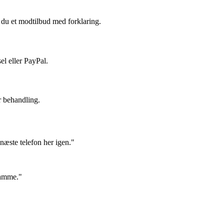
du et modtilbud med forklaring.
el eller PayPal.
r behandling.
næste telefon her igen."
samme."