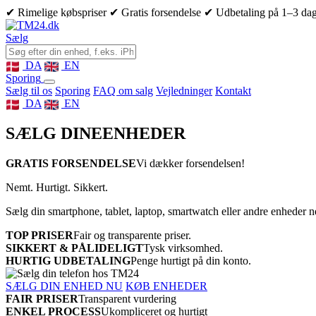
✔ Rimelige købspriser
✔ Gratis forsendelse
✔ Udbetaling på 1–3 da
Sælg
DA
EN
Sporing
Sælg til os
Sporing
FAQ om salg
Vejledninger
Kontakt
DA
EN
SÆLG DINE
ENHEDER
GRATIS FORSENDELSE
Vi dækker forsendelsen!
Nemt. Hurtigt. Sikkert.
Sælg din smartphone, tablet, laptop, smartwatch eller andre enheder 
TOP PRISER
Fair og transparente priser.
SIKKERT & PÅLIDELIGT
Tysk virksomhed.
HURTIG UDBETALING
Penge hurtigt på din konto.
SÆLG DIN ENHED NU
KØB ENHEDER
FAIR PRISER
Transparent vurdering
ENKEL PROCESS
Ukompliceret og hurtigt