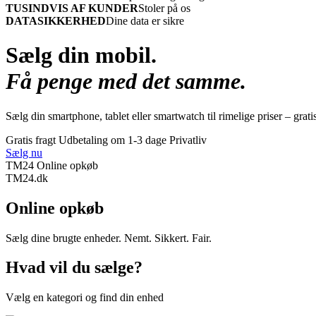
TUSINDVIS AF KUNDER
Stoler på os
DATASIKKERHED
Dine data er sikre
Sælg din mobil.
Få penge med det samme.
Sælg din smartphone, tablet eller smartwatch til rimelige priser – grati
Gratis fragt
Udbetaling om 1-3 dage
Privatliv
Sælg nu
TM24 Online opkøb
TM
24
.dk
Online opkøb
Sælg dine brugte enheder. Nemt. Sikkert. Fair.
Hvad vil du sælge?
Vælg en kategori og find din enhed