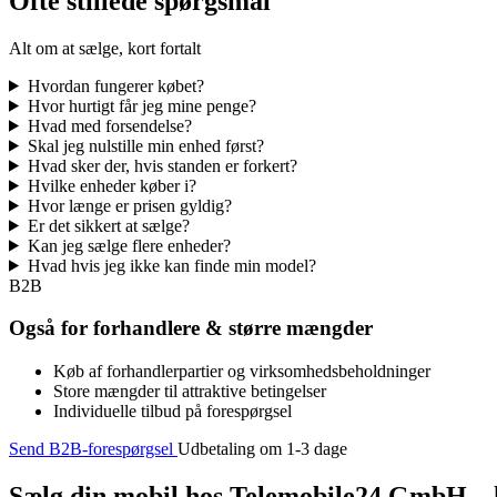
Ofte stillede spørgsmål
Alt om at sælge, kort fortalt
Hvordan fungerer købet?
Hvor hurtigt får jeg mine penge?
Hvad med forsendelse?
Skal jeg nulstille min enhed først?
Hvad sker der, hvis standen er forkert?
Hvilke enheder køber i?
Hvor længe er prisen gyldig?
Er det sikkert at sælge?
Kan jeg sælge flere enheder?
Hvad hvis jeg ikke kan finde min model?
B2B
Også for forhandlere & større mængder
Køb af forhandlerpartier og virksomhedsbeholdninger
Store mængder til attraktive betingelser
Individuelle tilbud på forespørgsel
Send B2B-forespørgsel
Udbetaling om 1-3 dage
Sælg din mobil hos Telemobile24 GmbH – h