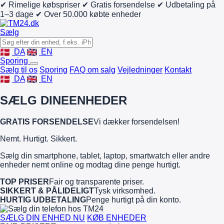
✔ Rimelige købspriser
✔ Gratis forsendelse
✔ Udbetaling på
1–3 dage
✔ Over 50.000 købte enheder
Sælg
DA
EN
Sporing
Sælg til os
Sporing
FAQ om salg
Vejledninger
Kontakt
DA
EN
SÆLG DINE
ENHEDER
GRATIS FORSENDELSE
Vi dækker forsendelsen!
Nemt. Hurtigt. Sikkert.
Sælg din smartphone, tablet, laptop, smartwatch eller andre
enheder nemt online og modtag dine penge hurtigt.
TOP PRISER
Fair og transparente priser.
SIKKERT & PÅLIDELIGT
Tysk virksomhed.
HURTIG UDBETALING
Penge hurtigt på din konto.
SÆLG DIN ENHED NU
KØB ENHEDER