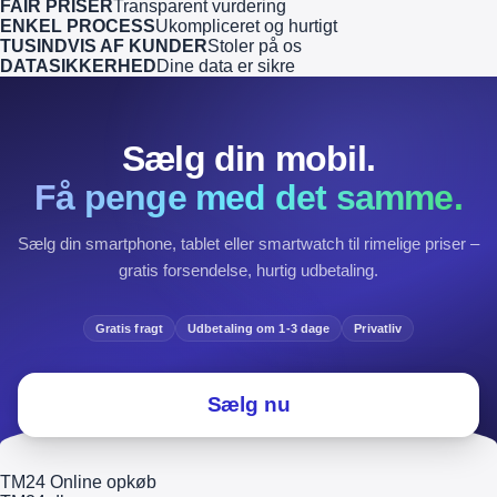
FAIR PRISER
Transparent vurdering
ENKEL PROCESS
Ukompliceret og hurtigt
TUSINDVIS AF KUNDER
Stoler på os
DATASIKKERHED
Dine data er sikre
Sælg din mobil.
Få penge med det samme.
Sælg din smartphone, tablet eller smartwatch til rimelige priser –
gratis forsendelse, hurtig udbetaling.
Gratis fragt
Udbetaling om 1-3 dage
Privatliv
Sælg nu
TM24 Online opkøb