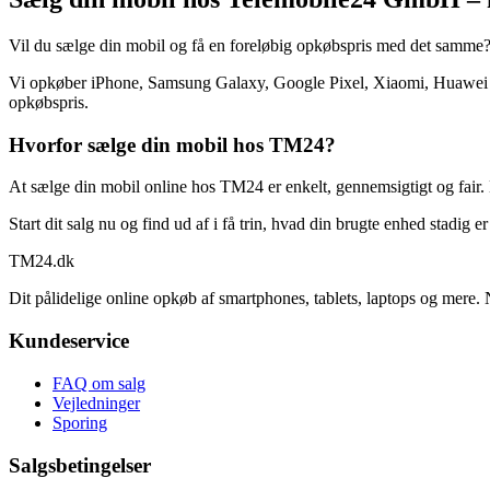
Vil du sælge din mobil og få en foreløbig opkøbspris med det samme
Vi opkøber iPhone, Samsung Galaxy, Google Pixel, Xiaomi, Huawei og
opkøbspris.
Hvorfor sælge din mobil hos TM24?
At sælge din mobil online hos TM24 er enkelt, gennemsigtigt og fair. 
Start dit salg nu og find ud af i få trin, hvad din brugte enhed stadig e
TM
24
.dk
Dit pålidelige online opkøb af smartphones, tablets, laptops og mere. 
Kundeservice
FAQ om salg
Vejledninger
Sporing
Salgsbetingelser