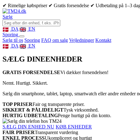
✔ Rimelige købspriser
✔ Gratis forsendelse
✔ Udbetaling på 1–3 da
Sælg
DA
EN
Sporing
Sælg til os
Sporing
FAQ om salg
Vejledninger
Kontakt
DA
EN
SÆLG DINE
ENHEDER
GRATIS FORSENDELSE
Vi dækker forsendelsen!
Nemt. Hurtigt. Sikkert.
Sælg din smartphone, tablet, laptop, smartwatch eller andre enheder 
TOP PRISER
Fair og transparente priser.
SIKKERT & PÅLIDELIGT
Tysk virksomhed.
HURTIG UDBETALING
Penge hurtigt på din konto.
SÆLG DIN ENHED NU
KØB ENHEDER
FAIR PRISER
Transparent vurdering
ENKEL PROCESS
Ukompliceret og hurtigt