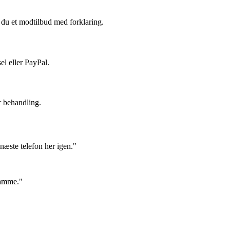
du et modtilbud med forklaring.
el eller PayPal.
r behandling.
næste telefon her igen."
samme."