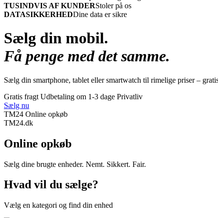
TUSINDVIS AF KUNDER
Stoler på os
DATASIKKERHED
Dine data er sikre
Sælg din mobil.
Få penge med det samme.
Sælg din smartphone, tablet eller smartwatch til rimelige priser – grati
Gratis fragt
Udbetaling om 1-3 dage
Privatliv
Sælg nu
TM24 Online opkøb
TM
24
.dk
Online opkøb
Sælg dine brugte enheder. Nemt. Sikkert. Fair.
Hvad vil du sælge?
Vælg en kategori og find din enhed