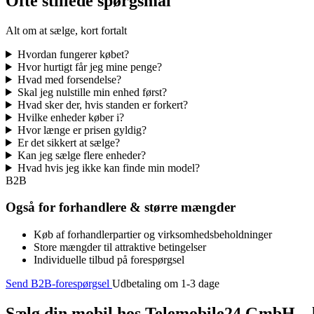
Ofte stillede spørgsmål
Alt om at sælge, kort fortalt
Hvordan fungerer købet?
Hvor hurtigt får jeg mine penge?
Hvad med forsendelse?
Skal jeg nulstille min enhed først?
Hvad sker der, hvis standen er forkert?
Hvilke enheder køber i?
Hvor længe er prisen gyldig?
Er det sikkert at sælge?
Kan jeg sælge flere enheder?
Hvad hvis jeg ikke kan finde min model?
B2B
Også for forhandlere & større mængder
Køb af forhandlerpartier og virksomhedsbeholdninger
Store mængder til attraktive betingelser
Individuelle tilbud på forespørgsel
Send B2B-forespørgsel
Udbetaling om 1-3 dage
Sælg din mobil hos Telemobile24 GmbH – h