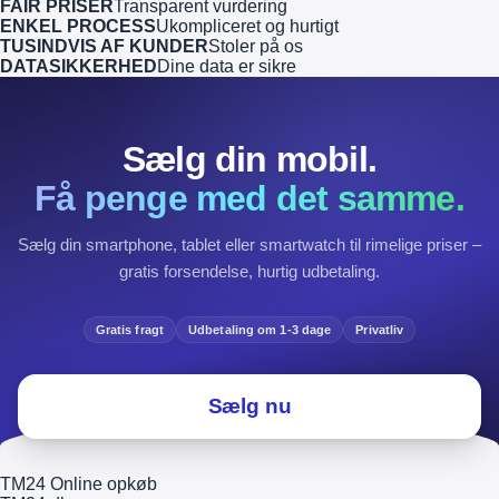
FAIR PRISER
Transparent vurdering
ENKEL PROCESS
Ukompliceret og hurtigt
TUSINDVIS AF KUNDER
Stoler på os
DATASIKKERHED
Dine data er sikre
Sælg din mobil.
Få penge med det samme.
Sælg din smartphone, tablet eller smartwatch til rimelige priser –
gratis forsendelse, hurtig udbetaling.
Gratis fragt
Udbetaling om 1-3 dage
Privatliv
Sælg nu
TM24 Online opkøb