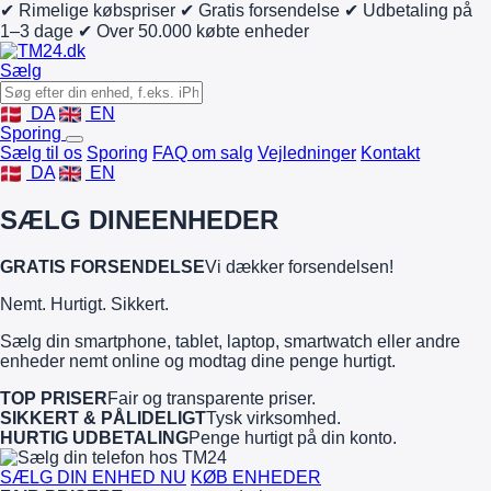
✔ Rimelige købspriser
✔ Gratis forsendelse
✔ Udbetaling på
1–3 dage
✔ Over 50.000 købte enheder
Sælg
DA
EN
Sporing
Sælg til os
Sporing
FAQ om salg
Vejledninger
Kontakt
DA
EN
SÆLG DINE
ENHEDER
GRATIS FORSENDELSE
Vi dækker forsendelsen!
Nemt. Hurtigt. Sikkert.
Sælg din smartphone, tablet, laptop, smartwatch eller andre
enheder nemt online og modtag dine penge hurtigt.
TOP PRISER
Fair og transparente priser.
SIKKERT & PÅLIDELIGT
Tysk virksomhed.
HURTIG UDBETALING
Penge hurtigt på din konto.
SÆLG DIN ENHED NU
KØB ENHEDER