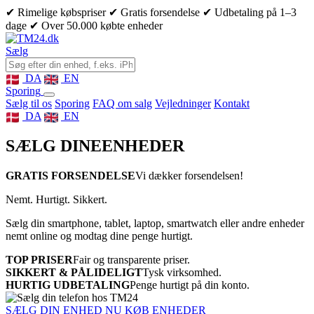
✔ Rimelige købspriser
✔ Gratis forsendelse
✔ Udbetaling på 1–3
dage
✔ Over 50.000 købte enheder
Sælg
DA
EN
Sporing
Sælg til os
Sporing
FAQ om salg
Vejledninger
Kontakt
DA
EN
SÆLG DINE
ENHEDER
GRATIS FORSENDELSE
Vi dækker forsendelsen!
Nemt. Hurtigt. Sikkert.
Sælg din smartphone, tablet, laptop, smartwatch eller andre enheder
nemt online og modtag dine penge hurtigt.
TOP PRISER
Fair og transparente priser.
SIKKERT & PÅLIDELIGT
Tysk virksomhed.
HURTIG UDBETALING
Penge hurtigt på din konto.
SÆLG DIN ENHED NU
KØB ENHEDER