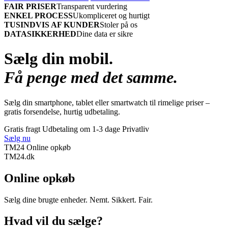
FAIR PRISER
Transparent vurdering
ENKEL PROCESS
Ukompliceret og hurtigt
TUSINDVIS AF KUNDER
Stoler på os
DATASIKKERHED
Dine data er sikre
Sælg din mobil.
Få penge med det samme.
Sælg din smartphone, tablet eller smartwatch til rimelige priser –
gratis forsendelse, hurtig udbetaling.
Gratis fragt
Udbetaling om 1-3 dage
Privatliv
Sælg nu
TM24 Online opkøb
TM
24
.dk
Online opkøb
Sælg dine brugte enheder. Nemt. Sikkert. Fair.
Hvad vil du sælge?