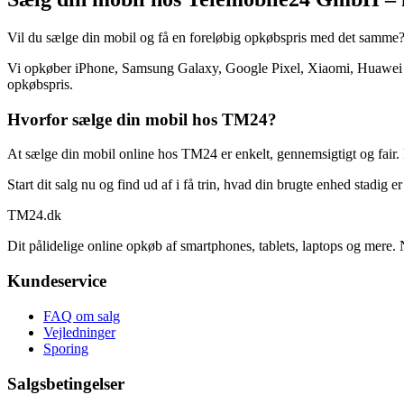
Vil du sælge din mobil og få en foreløbig opkøbspris med det samme
Vi opkøber iPhone, Samsung Galaxy, Google Pixel, Xiaomi, Huawei og
opkøbspris.
Hvorfor sælge din mobil hos TM24?
At sælge din mobil online hos TM24 er enkelt, gennemsigtigt og fair. 
Start dit salg nu og find ud af i få trin, hvad din brugte enhed stadig e
TM
24
.dk
Dit pålidelige online opkøb af smartphones, tablets, laptops og mere. 
Kundeservice
FAQ om salg
Vejledninger
Sporing
Salgsbetingelser