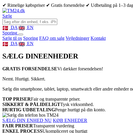
✔ Rimelige købspriser
✔ Gratis forsendelse
✔ Udbetaling på 1–3 da
Sælg
DA
EN
Sporing
Sælg til os
Sporing
FAQ om salg
Vejledninger
Kontakt
DA
EN
SÆLG DINE
ENHEDER
GRATIS FORSENDELSE
Vi dækker forsendelsen!
Nemt. Hurtigt. Sikkert.
Sælg din smartphone, tablet, laptop, smartwatch eller andre enheder 
TOP PRISER
Fair og transparente priser.
SIKKERT & PÅLIDELIGT
Tysk virksomhed.
HURTIG UDBETALING
Penge hurtigt på din konto.
SÆLG DIN ENHED NU
KØB ENHEDER
FAIR PRISER
Transparent vurdering
ENKEL PROCESS
Ukompliceret og hurtigt