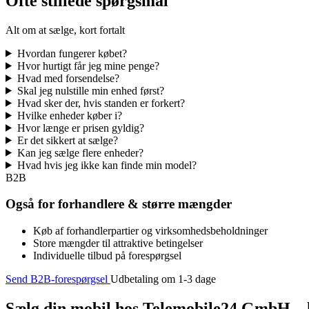
Ofte stillede spørgsmål
Alt om at sælge, kort fortalt
Hvordan fungerer købet?
Hvor hurtigt får jeg mine penge?
Hvad med forsendelse?
Skal jeg nulstille min enhed først?
Hvad sker der, hvis standen er forkert?
Hvilke enheder køber i?
Hvor længe er prisen gyldig?
Er det sikkert at sælge?
Kan jeg sælge flere enheder?
Hvad hvis jeg ikke kan finde min model?
B2B
Også for forhandlere & større mængder
Køb af forhandlerpartier og virksomhedsbeholdninger
Store mængder til attraktive betingelser
Individuelle tilbud på forespørgsel
Send B2B-forespørgsel
Udbetaling om 1-3 dage
Sælg din mobil hos Telemobile24 GmbH – h