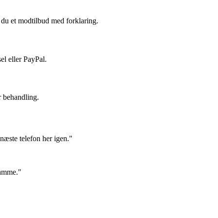
du et modtilbud med forklaring.
el eller PayPal.
r behandling.
næste telefon her igen."
samme."