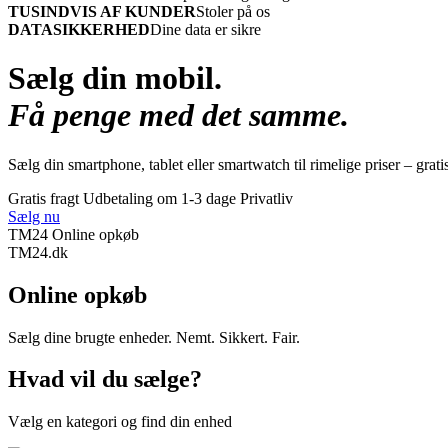
TUSINDVIS AF KUNDER
Stoler på os
DATASIKKERHED
Dine data er sikre
Sælg din mobil.
Få penge med det samme.
Sælg din smartphone, tablet eller smartwatch til rimelige priser – grati
Gratis fragt
Udbetaling om 1-3 dage
Privatliv
Sælg nu
TM24 Online opkøb
TM
24
.dk
Online opkøb
Sælg dine brugte enheder. Nemt. Sikkert. Fair.
Hvad vil du sælge?
Vælg en kategori og find din enhed