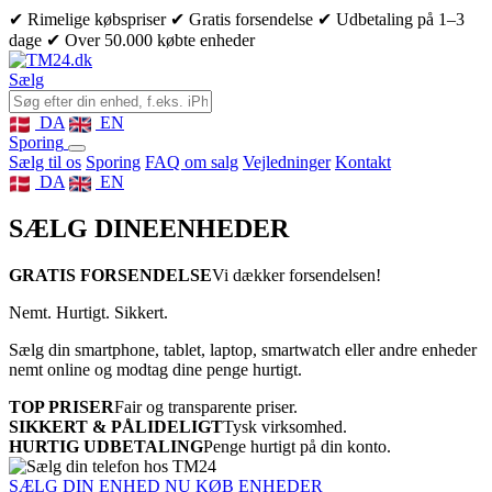
✔ Rimelige købspriser
✔ Gratis forsendelse
✔ Udbetaling på 1–3
dage
✔ Over 50.000 købte enheder
Sælg
DA
EN
Sporing
Sælg til os
Sporing
FAQ om salg
Vejledninger
Kontakt
DA
EN
SÆLG DINE
ENHEDER
GRATIS FORSENDELSE
Vi dækker forsendelsen!
Nemt. Hurtigt. Sikkert.
Sælg din smartphone, tablet, laptop, smartwatch eller andre enheder
nemt online og modtag dine penge hurtigt.
TOP PRISER
Fair og transparente priser.
SIKKERT & PÅLIDELIGT
Tysk virksomhed.
HURTIG UDBETALING
Penge hurtigt på din konto.
SÆLG DIN ENHED NU
KØB ENHEDER