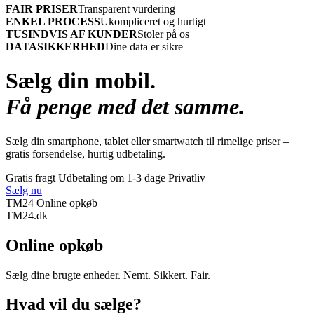
FAIR PRISER
Transparent vurdering
ENKEL PROCESS
Ukompliceret og hurtigt
TUSINDVIS AF KUNDER
Stoler på os
DATASIKKERHED
Dine data er sikre
Sælg din mobil.
Få penge med det samme.
Sælg din smartphone, tablet eller smartwatch til rimelige priser –
gratis forsendelse, hurtig udbetaling.
Gratis fragt
Udbetaling om 1-3 dage
Privatliv
Sælg nu
TM24 Online opkøb
TM
24
.dk
Online opkøb
Sælg dine brugte enheder. Nemt. Sikkert. Fair.
Hvad vil du sælge?