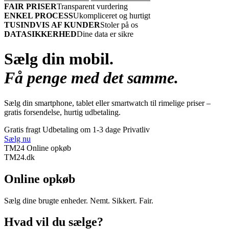
FAIR PRISER
Transparent vurdering
ENKEL PROCESS
Ukompliceret og hurtigt
TUSINDVIS AF KUNDER
Stoler på os
DATASIKKERHED
Dine data er sikre
Sælg din mobil.
Få penge med det samme.
Sælg din smartphone, tablet eller smartwatch til rimelige priser –
gratis forsendelse, hurtig udbetaling.
Gratis fragt
Udbetaling om 1-3 dage
Privatliv
Sælg nu
TM24 Online opkøb
TM
24
.dk
Online opkøb
Sælg dine brugte enheder. Nemt. Sikkert. Fair.
Hvad vil du sælge?