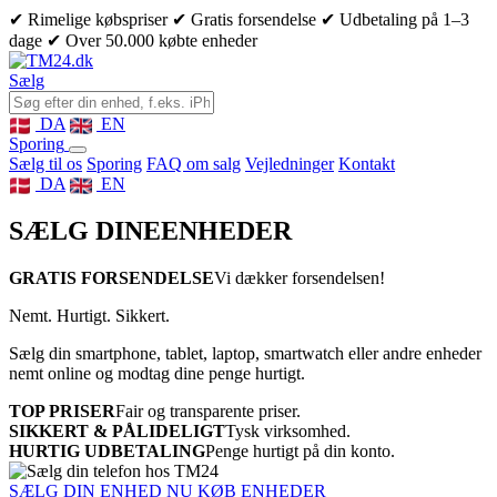
✔ Rimelige købspriser
✔ Gratis forsendelse
✔ Udbetaling på 1–3
dage
✔ Over 50.000 købte enheder
Sælg
DA
EN
Sporing
Sælg til os
Sporing
FAQ om salg
Vejledninger
Kontakt
DA
EN
SÆLG DINE
ENHEDER
GRATIS FORSENDELSE
Vi dækker forsendelsen!
Nemt. Hurtigt. Sikkert.
Sælg din smartphone, tablet, laptop, smartwatch eller andre enheder
nemt online og modtag dine penge hurtigt.
TOP PRISER
Fair og transparente priser.
SIKKERT & PÅLIDELIGT
Tysk virksomhed.
HURTIG UDBETALING
Penge hurtigt på din konto.
SÆLG DIN ENHED NU
KØB ENHEDER