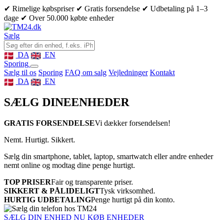
✔ Rimelige købspriser
✔ Gratis forsendelse
✔ Udbetaling på 1–3
dage
✔ Over 50.000 købte enheder
Sælg
DA
EN
Sporing
Sælg til os
Sporing
FAQ om salg
Vejledninger
Kontakt
DA
EN
SÆLG DINE
ENHEDER
GRATIS FORSENDELSE
Vi dækker forsendelsen!
Nemt. Hurtigt. Sikkert.
Sælg din smartphone, tablet, laptop, smartwatch eller andre enheder
nemt online og modtag dine penge hurtigt.
TOP PRISER
Fair og transparente priser.
SIKKERT & PÅLIDELIGT
Tysk virksomhed.
HURTIG UDBETALING
Penge hurtigt på din konto.
SÆLG DIN ENHED NU
KØB ENHEDER