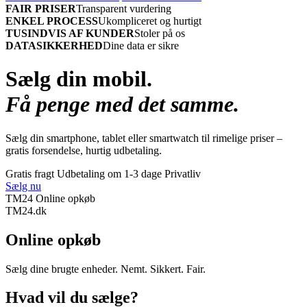
FAIR PRISER
Transparent vurdering
ENKEL PROCESS
Ukompliceret og hurtigt
TUSINDVIS AF KUNDER
Stoler på os
DATASIKKERHED
Dine data er sikre
Sælg din mobil.
Få penge med det samme.
Sælg din smartphone, tablet eller smartwatch til rimelige priser –
gratis forsendelse, hurtig udbetaling.
Gratis fragt
Udbetaling om 1-3 dage
Privatliv
Sælg nu
TM24 Online opkøb
TM
24
.dk
Online opkøb
Sælg dine brugte enheder. Nemt. Sikkert. Fair.
Hvad vil du sælge?