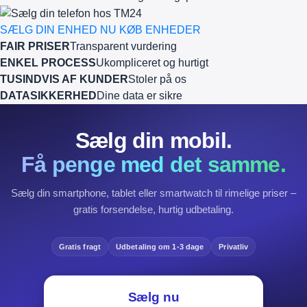
SÆLG DIN ENHED NU
KØB ENHEDER
FAIR PRISER
Transparent vurdering
ENKEL PROCESS
Ukompliceret og hurtigt
TUSINDVIS AF KUNDER
Stoler på os
DATASIKKERHED
Dine data er sikre
Sælg din mobil.
Få penge med det samme.
Sælg din smartphone, tablet eller smartwatch til rimelige priser –
gratis forsendelse, hurtig udbetaling.
Gratis fragt
Udbetaling om 1-3 dage
Privatliv
Sælg nu