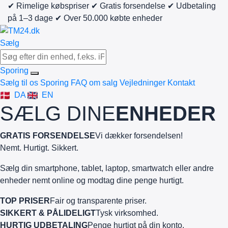
✔ Rimelige købspriser
✔ Gratis forsendelse
✔ Udbetaling
på 1–3 dage
✔ Over 50.000 købte enheder
Sælg
Sporing
Sælg til os
Sporing
FAQ om salg
Vejledninger
Kontakt
DA
EN
SÆLG DINE
ENHEDER
GRATIS FORSENDELSE
Vi dækker forsendelsen!
Nemt. Hurtigt. Sikkert.
Sælg din smartphone, tablet, laptop, smartwatch eller andre
enheder nemt online og modtag dine penge hurtigt.
TOP PRISER
Fair og transparente priser.
SIKKERT & PÅLIDELIGT
Tysk virksomhed.
HURTIG UDBETALING
Penge hurtigt på din konto.