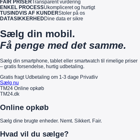
FAIR PRISER
Transparent vurdering
ENKEL PROCESS
Ukompliceret og hurtigt
TUSINDVIS AF KUNDER
Stoler på os
DATASIKKERHED
Dine data er sikre
Sælg din mobil.
Få penge med det samme.
Sælg din smartphone, tablet eller smartwatch til rimelige priser
– gratis forsendelse, hurtig udbetaling.
Gratis fragt
Udbetaling om 1-3 dage
Privatliv
Sælg nu
TM24 Online opkøb
TM
24
.dk
Online opkøb
Sælg dine brugte enheder. Nemt. Sikkert. Fair.
Hvad vil du sælge?