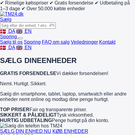
✔ Rimelige købspriser
✔ Gratis forsendelse
✔ Udbetaling på
1–3 dage
✔ Over 50.000 købte enheder
Sælg
DA
EN
Sporing
Sælg til os
Sporing
FAQ om salg
Vejledninger
Kontakt
DA
EN
SÆLG DINE
ENHEDER
GRATIS FORSENDELSE
Vi dækker forsendelsen!
Nemt. Hurtigt. Sikkert.
Sælg din smartphone, tablet, laptop, smartwatch eller andre
enheder nemt online og modtag dine penge hurtigt.
TOP PRISER
Fair og transparente priser.
SIKKERT & PÅLIDELIGT
Tysk virksomhed.
HURTIG UDBETALING
Penge hurtigt på din konto.
SÆLG DIN ENHED NU
KØB ENHEDER