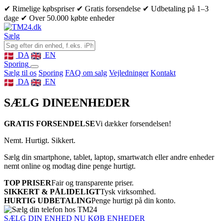
✔ Rimelige købspriser
✔ Gratis forsendelse
✔ Udbetaling på 1–3
dage
✔ Over 50.000 købte enheder
Sælg
DA
EN
Sporing
Sælg til os
Sporing
FAQ om salg
Vejledninger
Kontakt
DA
EN
SÆLG DINE
ENHEDER
GRATIS FORSENDELSE
Vi dækker forsendelsen!
Nemt. Hurtigt. Sikkert.
Sælg din smartphone, tablet, laptop, smartwatch eller andre enheder
nemt online og modtag dine penge hurtigt.
TOP PRISER
Fair og transparente priser.
SIKKERT & PÅLIDELIGT
Tysk virksomhed.
HURTIG UDBETALING
Penge hurtigt på din konto.
SÆLG DIN ENHED NU
KØB ENHEDER