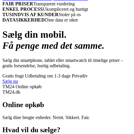
FAIR PRISER
Transparent vurdering
ENKEL PROCESS
Ukompliceret og hurtigt
TUSINDVIS AF KUNDER
Stoler på os
DATASIKKERHED
Dine data er sikre
Sælg din mobil.
Få penge med det samme.
Sælg din smartphone, tablet eller smartwatch til rimelige priser –
gratis forsendelse, hurtig udbetaling.
Gratis fragt
Udbetaling om 1-3 dage
Privatliv
Sælg nu
TM24 Online opkøb
TM
24
.dk
Online opkøb
Sælg dine brugte enheder. Nemt. Sikkert. Fair.
Hvad vil du sælge?