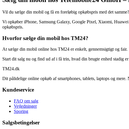
Vil du sælge din mobil og få en foreløbig opkøbspris med det samme
Vi opkøber iPhone, Samsung Galaxy, Google Pixel, Xiaomi, Huawei og
opkøbspris.
Hvorfor sælge din mobil hos TM24?
At sælge din mobil online hos TM24 er enkelt, gennemsigtigt og fair. 
Start dit salg nu og find ud af i få trin, hvad din brugte enhed stadig e
TM
24
.dk
Dit pålidelige online opkøb af smartphones, tablets, laptops og mere. 
Kundeservice
FAQ om salg
Vejledninger
Sporing
Salgsbetingelser