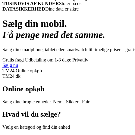
TUSINDVIS AF KUNDER
Stoler på os
DATASIKKERHED
Dine data er sikre
Sælg din mobil.
Få penge med det samme.
Sælg din smartphone, tablet eller smartwatch til rimelige priser – grati
Gratis fragt
Udbetaling om 1-3 dage
Privatliv
Sælg nu
TM24 Online opkøb
TM
24
.dk
Online opkøb
Sælg dine brugte enheder. Nemt. Sikkert. Fair.
Hvad vil du sælge?
Vælg en kategori og find din enhed