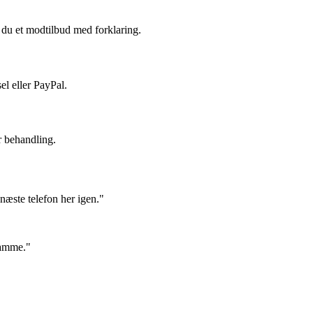
du et modtilbud med forklaring.
el eller PayPal.
r behandling.
næste telefon her igen."
samme."