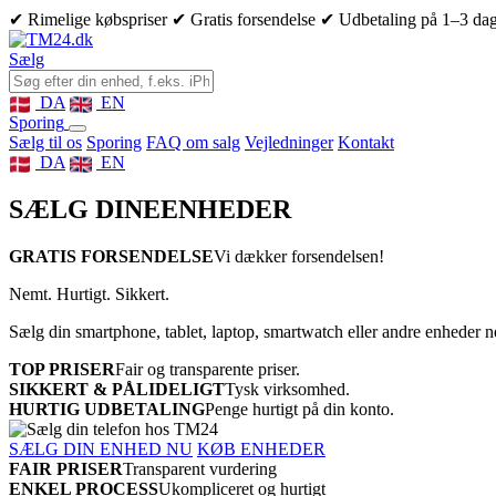
✔ Rimelige købspriser
✔ Gratis forsendelse
✔ Udbetaling på 1–3 da
Sælg
DA
EN
Sporing
Sælg til os
Sporing
FAQ om salg
Vejledninger
Kontakt
DA
EN
SÆLG DINE
ENHEDER
GRATIS FORSENDELSE
Vi dækker forsendelsen!
Nemt. Hurtigt. Sikkert.
Sælg din smartphone, tablet, laptop, smartwatch eller andre enheder 
TOP PRISER
Fair og transparente priser.
SIKKERT & PÅLIDELIGT
Tysk virksomhed.
HURTIG UDBETALING
Penge hurtigt på din konto.
SÆLG DIN ENHED NU
KØB ENHEDER
FAIR PRISER
Transparent vurdering
ENKEL PROCESS
Ukompliceret og hurtigt