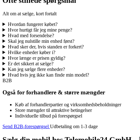
Ofte stillede spørgsmål
Alt om at sælge, kort fortalt
Hvordan fungerer købet?
Hvor hurtigt får jeg mine penge?
Hvad med forsendelse?
Skal jeg nulstille min enhed først?
Hvad sker der, hvis standen er forkert?
Hvilke enheder køber i?
Hvor længe er prisen gyldig?
Er det sikkert at sælge?
Kan jeg sælge flere enheder?
Hvad hvis jeg ikke kan finde min model?
B2B
Også for forhandlere & større mængder
Køb af forhandlerpartier og virksomhedsbeholdninger
Store mængder til attraktive betingelser
Individuelle tilbud på forespørgsel
Send B2B-forespørgsel
Udbetaling om 1-3 dage
Sælg din mobil hos Telemobile24 GmbH – h