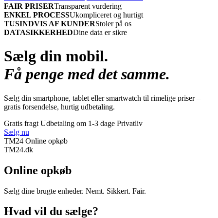
FAIR PRISER
Transparent vurdering
ENKEL PROCESS
Ukompliceret og hurtigt
TUSINDVIS AF KUNDER
Stoler på os
DATASIKKERHED
Dine data er sikre
Sælg din mobil.
Få penge med det samme.
Sælg din smartphone, tablet eller smartwatch til rimelige priser –
gratis forsendelse, hurtig udbetaling.
Gratis fragt
Udbetaling om 1-3 dage
Privatliv
Sælg nu
TM24 Online opkøb
TM
24
.dk
Online opkøb
Sælg dine brugte enheder. Nemt. Sikkert. Fair.
Hvad vil du sælge?