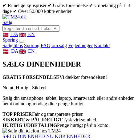
✔ Rimelige købspriser
✔ Gratis forsendelse
✔ Udbetaling på 1–3
dage
✔ Over 50.000 købte enheder
Sælg
DA
EN
Sporing
Sælg til os
Sporing
FAQ om salg
Vejledninger
Kontakt
DA
EN
SÆLG DINE
ENHEDER
GRATIS FORSENDELSE
Vi dækker forsendelsen!
Nemt. Hurtigt. Sikkert.
Sælg din smartphone, tablet, laptop, smartwatch eller andre enheder
nemt online og modtag dine penge hurtigt.
TOP PRISER
Fair og transparente priser.
SIKKERT & PÅLIDELIGT
Tysk virksomhed.
HURTIG UDBETALING
Penge hurtigt på din konto.
SÆLG DIN ENHED NU
KØB ENHEDER