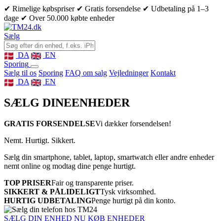
✔ Rimelige købspriser
✔ Gratis forsendelse
✔ Udbetaling på 1–3
dage
✔ Over 50.000 købte enheder
Sælg
DA
EN
Sporing
Sælg til os
Sporing
FAQ om salg
Vejledninger
Kontakt
DA
EN
SÆLG DINE
ENHEDER
GRATIS FORSENDELSE
Vi dækker forsendelsen!
Nemt. Hurtigt. Sikkert.
Sælg din smartphone, tablet, laptop, smartwatch eller andre enheder
nemt online og modtag dine penge hurtigt.
TOP PRISER
Fair og transparente priser.
SIKKERT & PÅLIDELIGT
Tysk virksomhed.
HURTIG UDBETALING
Penge hurtigt på din konto.
SÆLG DIN ENHED NU
KØB ENHEDER