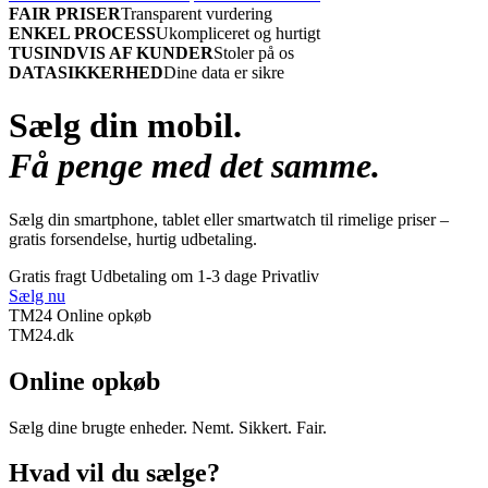
FAIR PRISER
Transparent vurdering
ENKEL PROCESS
Ukompliceret og hurtigt
TUSINDVIS AF KUNDER
Stoler på os
DATASIKKERHED
Dine data er sikre
Sælg din mobil.
Få penge med det samme.
Sælg din smartphone, tablet eller smartwatch til rimelige priser –
gratis forsendelse, hurtig udbetaling.
Gratis fragt
Udbetaling om 1-3 dage
Privatliv
Sælg nu
TM24 Online opkøb
TM
24
.dk
Online opkøb
Sælg dine brugte enheder. Nemt. Sikkert. Fair.
Hvad vil du sælge?