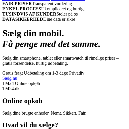
FAIR PRISER
Transparent vurdering
ENKEL PROCESS
Ukompliceret og hurtigt
TUSINDVIS AF KUNDER
Stoler på os
DATASIKKERHED
Dine data er sikre
Sælg din mobil.
Få penge med det samme.
Sælg din smartphone, tablet eller smartwatch til rimelige priser –
gratis forsendelse, hurtig udbetaling.
Gratis fragt
Udbetaling om 1-3 dage
Privatliv
Sælg nu
TM24 Online opkøb
TM
24
.dk
Online opkøb
Sælg dine brugte enheder. Nemt. Sikkert. Fair.
Hvad vil du sælge?