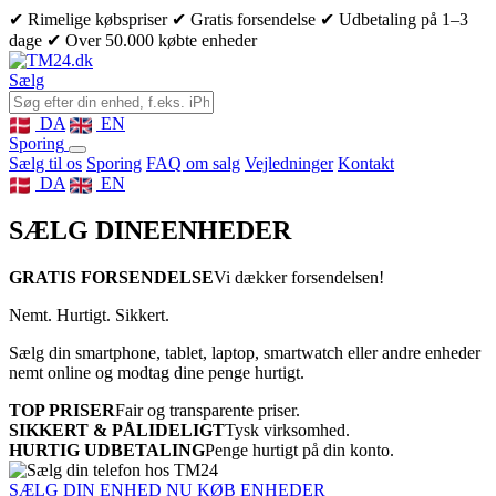
✔ Rimelige købspriser
✔ Gratis forsendelse
✔ Udbetaling på 1–3
dage
✔ Over 50.000 købte enheder
Sælg
DA
EN
Sporing
Sælg til os
Sporing
FAQ om salg
Vejledninger
Kontakt
DA
EN
SÆLG DINE
ENHEDER
GRATIS FORSENDELSE
Vi dækker forsendelsen!
Nemt. Hurtigt. Sikkert.
Sælg din smartphone, tablet, laptop, smartwatch eller andre enheder
nemt online og modtag dine penge hurtigt.
TOP PRISER
Fair og transparente priser.
SIKKERT & PÅLIDELIGT
Tysk virksomhed.
HURTIG UDBETALING
Penge hurtigt på din konto.
SÆLG DIN ENHED NU
KØB ENHEDER