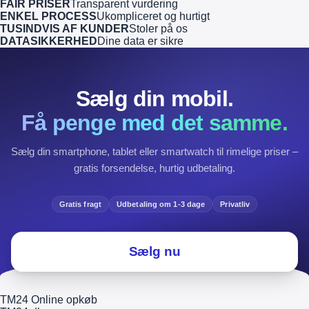
FAIR PRISER
Transparent vurdering
ENKEL PROCESS
Ukompliceret og hurtigt
TUSINDVIS AF KUNDER
Stoler på os
DATASIKKERHED
Dine data er sikre
Sælg din mobil.
Få penge med det samme.
Sælg din smartphone, tablet eller smartwatch til rimelige priser –
gratis forsendelse, hurtig udbetaling.
Gratis fragt
Udbetaling om 1-3 dage
Privatliv
Sælg nu
TM24 Online opkøb