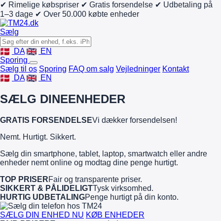
✔ Rimelige købspriser
✔ Gratis forsendelse
✔ Udbetaling på
1–3 dage
✔ Over 50.000 købte enheder
Sælg
DA
EN
Sporing
Sælg til os
Sporing
FAQ om salg
Vejledninger
Kontakt
DA
EN
SÆLG DINE
ENHEDER
GRATIS FORSENDELSE
Vi dækker forsendelsen!
Nemt. Hurtigt. Sikkert.
Sælg din smartphone, tablet, laptop, smartwatch eller andre
enheder nemt online og modtag dine penge hurtigt.
TOP PRISER
Fair og transparente priser.
SIKKERT & PÅLIDELIGT
Tysk virksomhed.
HURTIG UDBETALING
Penge hurtigt på din konto.
SÆLG DIN ENHED NU
KØB ENHEDER