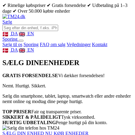
✔ Rimelige købspriser
✔ Gratis forsendelse
✔ Udbetaling på 1–3
dage
✔ Over 50.000 købte enheder
Sælg
DA
EN
Sporing
Sælg til os
Sporing
FAQ om salg
Vejledninger
Kontakt
DA
EN
SÆLG DINE
ENHEDER
GRATIS FORSENDELSE
Vi dækker forsendelsen!
Nemt. Hurtigt. Sikkert.
Sælg din smartphone, tablet, laptop, smartwatch eller andre enheder
nemt online og modtag dine penge hurtigt.
TOP PRISER
Fair og transparente priser.
SIKKERT & PÅLIDELIGT
Tysk virksomhed.
HURTIG UDBETALING
Penge hurtigt på din konto.
SÆLG DIN ENHED NU
KØB ENHEDER