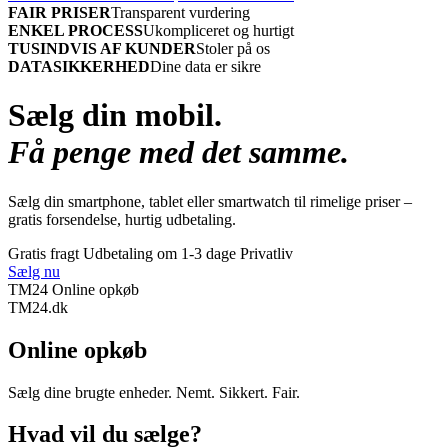
FAIR PRISER
Transparent vurdering
ENKEL PROCESS
Ukompliceret og hurtigt
TUSINDVIS AF KUNDER
Stoler på os
DATASIKKERHED
Dine data er sikre
Sælg din mobil.
Få penge med det samme.
Sælg din smartphone, tablet eller smartwatch til rimelige priser –
gratis forsendelse, hurtig udbetaling.
Gratis fragt
Udbetaling om 1-3 dage
Privatliv
Sælg nu
TM24 Online opkøb
TM
24
.dk
Online opkøb
Sælg dine brugte enheder. Nemt. Sikkert. Fair.
Hvad vil du sælge?