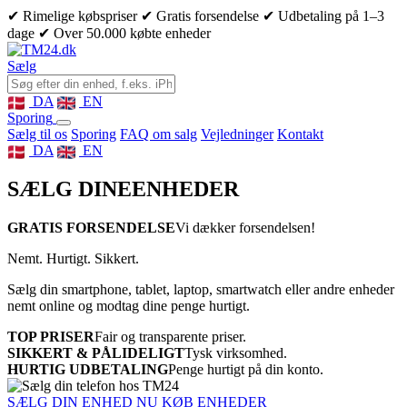
✔ Rimelige købspriser
✔ Gratis forsendelse
✔ Udbetaling på 1–3
dage
✔ Over 50.000 købte enheder
Sælg
DA
EN
Sporing
Sælg til os
Sporing
FAQ om salg
Vejledninger
Kontakt
DA
EN
SÆLG DINE
ENHEDER
GRATIS FORSENDELSE
Vi dækker forsendelsen!
Nemt. Hurtigt. Sikkert.
Sælg din smartphone, tablet, laptop, smartwatch eller andre enheder
nemt online og modtag dine penge hurtigt.
TOP PRISER
Fair og transparente priser.
SIKKERT & PÅLIDELIGT
Tysk virksomhed.
HURTIG UDBETALING
Penge hurtigt på din konto.
SÆLG DIN ENHED NU
KØB ENHEDER