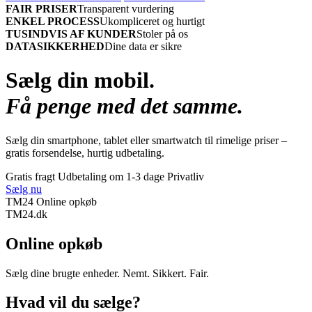
FAIR PRISER
Transparent vurdering
ENKEL PROCESS
Ukompliceret og hurtigt
TUSINDVIS AF KUNDER
Stoler på os
DATASIKKERHED
Dine data er sikre
Sælg din mobil.
Få penge med det samme.
Sælg din smartphone, tablet eller smartwatch til rimelige priser –
gratis forsendelse, hurtig udbetaling.
Gratis fragt
Udbetaling om 1-3 dage
Privatliv
Sælg nu
TM24 Online opkøb
TM
24
.dk
Online opkøb
Sælg dine brugte enheder. Nemt. Sikkert. Fair.
Hvad vil du sælge?