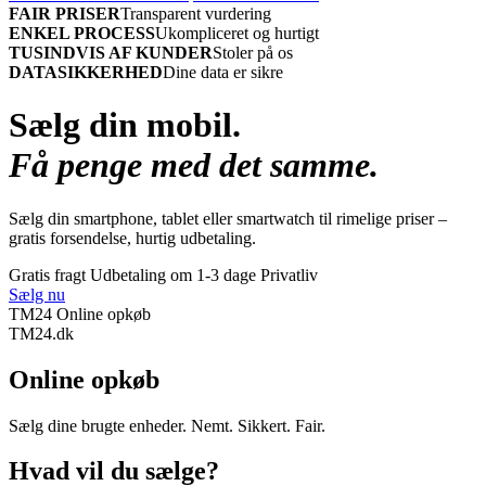
FAIR PRISER
Transparent vurdering
ENKEL PROCESS
Ukompliceret og hurtigt
TUSINDVIS AF KUNDER
Stoler på os
DATASIKKERHED
Dine data er sikre
Sælg din mobil.
Få penge med det samme.
Sælg din smartphone, tablet eller smartwatch til rimelige priser –
gratis forsendelse, hurtig udbetaling.
Gratis fragt
Udbetaling om 1-3 dage
Privatliv
Sælg nu
TM24 Online opkøb
TM
24
.dk
Online opkøb
Sælg dine brugte enheder. Nemt. Sikkert. Fair.
Hvad vil du sælge?