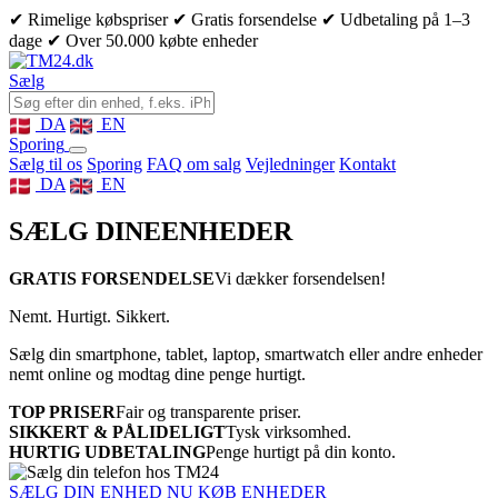
✔ Rimelige købspriser
✔ Gratis forsendelse
✔ Udbetaling på 1–3
dage
✔ Over 50.000 købte enheder
Sælg
DA
EN
Sporing
Sælg til os
Sporing
FAQ om salg
Vejledninger
Kontakt
DA
EN
SÆLG DINE
ENHEDER
GRATIS FORSENDELSE
Vi dækker forsendelsen!
Nemt. Hurtigt. Sikkert.
Sælg din smartphone, tablet, laptop, smartwatch eller andre enheder
nemt online og modtag dine penge hurtigt.
TOP PRISER
Fair og transparente priser.
SIKKERT & PÅLIDELIGT
Tysk virksomhed.
HURTIG UDBETALING
Penge hurtigt på din konto.
SÆLG DIN ENHED NU
KØB ENHEDER