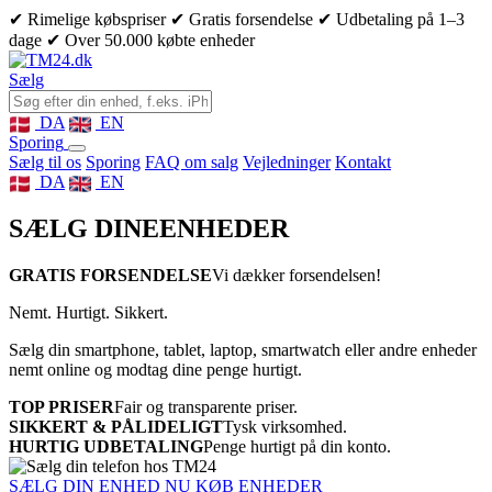
✔ Rimelige købspriser
✔ Gratis forsendelse
✔ Udbetaling på 1–3
dage
✔ Over 50.000 købte enheder
Sælg
DA
EN
Sporing
Sælg til os
Sporing
FAQ om salg
Vejledninger
Kontakt
DA
EN
SÆLG DINE
ENHEDER
GRATIS FORSENDELSE
Vi dækker forsendelsen!
Nemt. Hurtigt. Sikkert.
Sælg din smartphone, tablet, laptop, smartwatch eller andre enheder
nemt online og modtag dine penge hurtigt.
TOP PRISER
Fair og transparente priser.
SIKKERT & PÅLIDELIGT
Tysk virksomhed.
HURTIG UDBETALING
Penge hurtigt på din konto.
SÆLG DIN ENHED NU
KØB ENHEDER