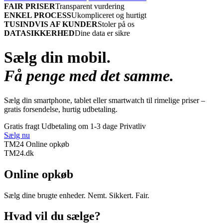
FAIR PRISER
Transparent vurdering
ENKEL PROCESS
Ukompliceret og hurtigt
TUSINDVIS AF KUNDER
Stoler på os
DATASIKKERHED
Dine data er sikre
Sælg din mobil.
Få penge med det samme.
Sælg din smartphone, tablet eller smartwatch til rimelige priser –
gratis forsendelse, hurtig udbetaling.
Gratis fragt
Udbetaling om 1-3 dage
Privatliv
Sælg nu
TM24 Online opkøb
TM
24
.dk
Online opkøb
Sælg dine brugte enheder. Nemt. Sikkert. Fair.
Hvad vil du sælge?