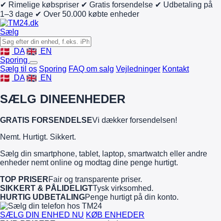
✔ Rimelige købspriser
✔ Gratis forsendelse
✔ Udbetaling på
1–3 dage
✔ Over 50.000 købte enheder
Sælg
DA
EN
Sporing
Sælg til os
Sporing
FAQ om salg
Vejledninger
Kontakt
DA
EN
SÆLG DINE
ENHEDER
GRATIS FORSENDELSE
Vi dækker forsendelsen!
Nemt. Hurtigt. Sikkert.
Sælg din smartphone, tablet, laptop, smartwatch eller andre
enheder nemt online og modtag dine penge hurtigt.
TOP PRISER
Fair og transparente priser.
SIKKERT & PÅLIDELIGT
Tysk virksomhed.
HURTIG UDBETALING
Penge hurtigt på din konto.
SÆLG DIN ENHED NU
KØB ENHEDER