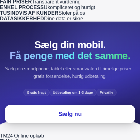
FAIR PRISER
Transparent vurdering
ENKEL PROCESS
Ukompliceret og hurtigt
TUSINDVIS AF KUNDER
Stoler på os
DATASIKKERHED
Dine data er sikre
Sælg din mobil.
Få penge med det samme.
Sælg din smartphone, tablet eller smartwatch til rimelige priser –
gratis forsendelse, hurtig udbetaling.
Gratis fragt
Udbetaling om 1-3 dage
Privatliv
Sælg nu
TM24 Online opkøb