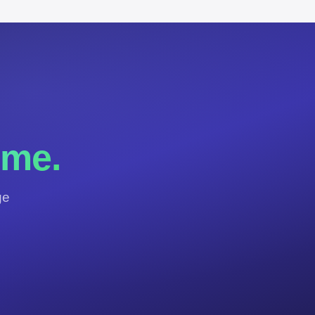
mme.
ge