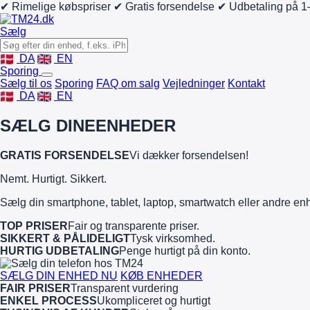
✔ Rimelige købspriser
✔ Gratis forsendelse
✔ Udbetaling på 1
Sælg
DA
EN
Sporing
Sælg til os
Sporing
FAQ om salg
Vejledninger
Kontakt
DA
EN
SÆLG DINE
ENHEDER
GRATIS FORSENDELSE
Vi dækker forsendelsen!
Nemt. Hurtigt. Sikkert.
Sælg din smartphone, tablet, laptop, smartwatch eller andre en
TOP PRISER
Fair og transparente priser.
SIKKERT & PÅLIDELIGT
Tysk virksomhed.
HURTIG UDBETALING
Penge hurtigt på din konto.
SÆLG DIN ENHED NU
KØB ENHEDER
FAIR PRISER
Transparent vurdering
ENKEL PROCESS
Ukompliceret og hurtigt