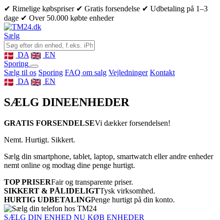
✔ Rimelige købspriser
✔ Gratis forsendelse
✔ Udbetaling på 1–3
dage
✔ Over 50.000 købte enheder
Sælg
DA
EN
Sporing
Sælg til os
Sporing
FAQ om salg
Vejledninger
Kontakt
DA
EN
SÆLG DINE
ENHEDER
GRATIS FORSENDELSE
Vi dækker forsendelsen!
Nemt. Hurtigt. Sikkert.
Sælg din smartphone, tablet, laptop, smartwatch eller andre enheder
nemt online og modtag dine penge hurtigt.
TOP PRISER
Fair og transparente priser.
SIKKERT & PÅLIDELIGT
Tysk virksomhed.
HURTIG UDBETALING
Penge hurtigt på din konto.
SÆLG DIN ENHED NU
KØB ENHEDER