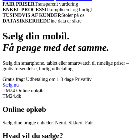
FAIR PRISER
Transparent vurdering
ENKEL PROCESS
Ukompliceret og hurtigt
TUSINDVIS AF KUNDER
Stoler på os
DATASIKKERHED
Dine data er sikre
Sælg din mobil.
Få penge med det samme.
Sælg din smartphone, tablet eller smartwatch til rimelige priser –
gratis forsendelse, hurtig udbetaling.
Gratis fragt
Udbetaling om 1-3 dage
Privatliv
Sælg nu
TM24 Online opkøb
TM
24
.dk
Online opkøb
Sælg dine brugte enheder. Nemt. Sikkert. Fair.
Hvad vil du sælge?