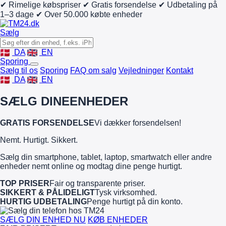
✔ Rimelige købspriser
✔ Gratis forsendelse
✔ Udbetaling på
1–3 dage
✔ Over 50.000 købte enheder
Sælg
DA
EN
Sporing
Sælg til os
Sporing
FAQ om salg
Vejledninger
Kontakt
DA
EN
SÆLG DINE
ENHEDER
GRATIS FORSENDELSE
Vi dækker forsendelsen!
Nemt. Hurtigt. Sikkert.
Sælg din smartphone, tablet, laptop, smartwatch eller andre
enheder nemt online og modtag dine penge hurtigt.
TOP PRISER
Fair og transparente priser.
SIKKERT & PÅLIDELIGT
Tysk virksomhed.
HURTIG UDBETALING
Penge hurtigt på din konto.
SÆLG DIN ENHED NU
KØB ENHEDER