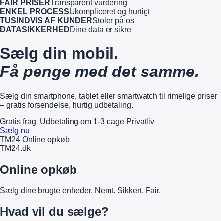
FAIR PRISER
Transparent vurdering
ENKEL PROCESS
Ukompliceret og hurtigt
TUSINDVIS AF KUNDER
Stoler på os
DATASIKKERHED
Dine data er sikre
Sælg din mobil.
Få penge med det samme.
Sælg din smartphone, tablet eller smartwatch til rimelige priser
– gratis forsendelse, hurtig udbetaling.
Gratis fragt
Udbetaling om 1-3 dage
Privatliv
Sælg nu
TM24 Online opkøb
TM
24
.dk
Online opkøb
Sælg dine brugte enheder. Nemt. Sikkert. Fair.
Hvad vil du sælge?