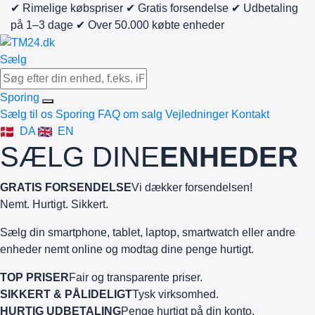
✔ Rimelige købspriser
✔ Gratis forsendelse
✔ Udbetaling
på 1–3 dage
✔ Over 50.000 købte enheder
Sælg
Sporing
Sælg til os
Sporing
FAQ om salg
Vejledninger
Kontakt
DA
EN
SÆLG DINE
ENHEDER
GRATIS FORSENDELSE
Vi dækker forsendelsen!
Nemt. Hurtigt. Sikkert.
Sælg din smartphone, tablet, laptop, smartwatch eller andre
enheder nemt online og modtag dine penge hurtigt.
TOP PRISER
Fair og transparente priser.
SIKKERT & PÅLIDELIGT
Tysk virksomhed.
HURTIG UDBETALING
Penge hurtigt på din konto.