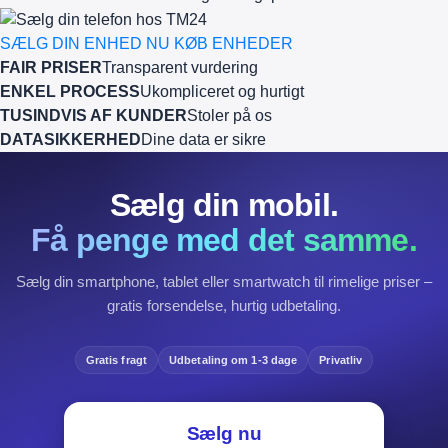
SÆLG DIN ENHED NU
KØB ENHEDER
FAIR PRISER
Transparent vurdering
ENKEL PROCESS
Ukompliceret og hurtigt
TUSINDVIS AF KUNDER
Stoler på os
DATASIKKERHED
Dine data er sikre
Sælg din mobil.
Få penge med det samme.
Sælg din smartphone, tablet eller smartwatch til rimelige priser –
gratis forsendelse, hurtig udbetaling.
Gratis fragt
Udbetaling om 1-3 dage
Privatliv
Sælg nu