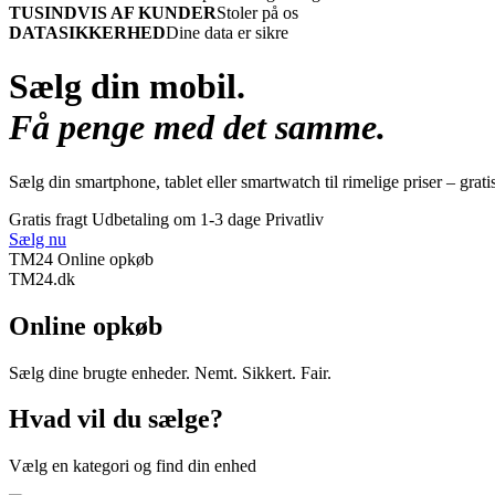
TUSINDVIS AF KUNDER
Stoler på os
DATASIKKERHED
Dine data er sikre
Sælg din mobil.
Få penge med det samme.
Sælg din smartphone, tablet eller smartwatch til rimelige priser – grati
Gratis fragt
Udbetaling om 1-3 dage
Privatliv
Sælg nu
TM24 Online opkøb
TM
24
.dk
Online opkøb
Sælg dine brugte enheder. Nemt. Sikkert. Fair.
Hvad vil du sælge?
Vælg en kategori og find din enhed