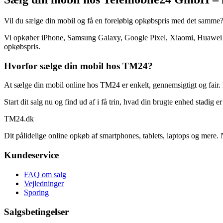
Vil du sælge din mobil og få en foreløbig opkøbspris med det samme
Vi opkøber iPhone, Samsung Galaxy, Google Pixel, Xiaomi, Huawei og
opkøbspris.
Hvorfor sælge din mobil hos TM24?
At sælge din mobil online hos TM24 er enkelt, gennemsigtigt og fair. 
Start dit salg nu og find ud af i få trin, hvad din brugte enhed stadig e
TM
24
.dk
Dit pålidelige online opkøb af smartphones, tablets, laptops og mere. 
Kundeservice
FAQ om salg
Vejledninger
Sporing
Salgsbetingelser