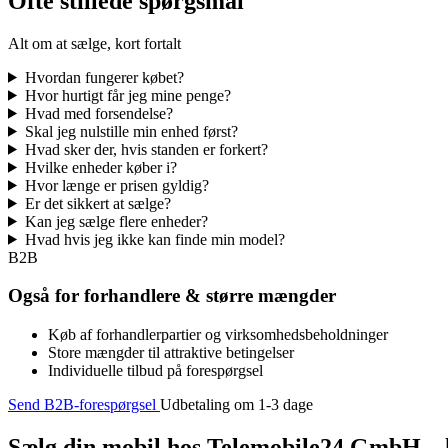
Ofte stillede spørgsmål
Alt om at sælge, kort fortalt
Hvordan fungerer købet?
Hvor hurtigt får jeg mine penge?
Hvad med forsendelse?
Skal jeg nulstille min enhed først?
Hvad sker der, hvis standen er forkert?
Hvilke enheder køber i?
Hvor længe er prisen gyldig?
Er det sikkert at sælge?
Kan jeg sælge flere enheder?
Hvad hvis jeg ikke kan finde min model?
B2B
Også for forhandlere & større mængder
Køb af forhandlerpartier og virksomhedsbeholdninger
Store mængder til attraktive betingelser
Individuelle tilbud på forespørgsel
Send B2B-forespørgsel
Udbetaling om 1-3 dage
Sælg din mobil hos Telemobile24 GmbH – h