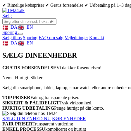
✔ Rimelige købspriser
✔ Gratis forsendelse
✔ Udbetaling på 1–3 da
Sælg
DA
EN
Sporing
Sælg til os
Sporing
FAQ om salg
Vejledninger
Kontakt
DA
EN
SÆLG DINE
ENHEDER
GRATIS FORSENDELSE
Vi dækker forsendelsen!
Nemt. Hurtigt. Sikkert.
Sælg din smartphone, tablet, laptop, smartwatch eller andre enheder 
TOP PRISER
Fair og transparente priser.
SIKKERT & PÅLIDELIGT
Tysk virksomhed.
HURTIG UDBETALING
Penge hurtigt på din konto.
SÆLG DIN ENHED NU
KØB ENHEDER
FAIR PRISER
Transparent vurdering
ENKEL PROCESS
Ukompliceret og hurtigt