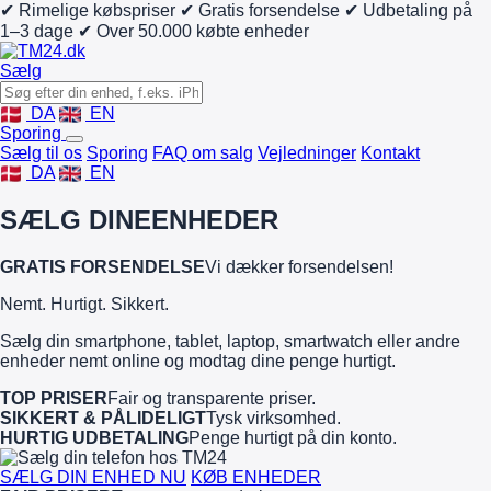
✔ Rimelige købspriser
✔ Gratis forsendelse
✔ Udbetaling på
1–3 dage
✔ Over 50.000 købte enheder
Sælg
DA
EN
Sporing
Sælg til os
Sporing
FAQ om salg
Vejledninger
Kontakt
DA
EN
SÆLG DINE
ENHEDER
GRATIS FORSENDELSE
Vi dækker forsendelsen!
Nemt. Hurtigt. Sikkert.
Sælg din smartphone, tablet, laptop, smartwatch eller andre
enheder nemt online og modtag dine penge hurtigt.
TOP PRISER
Fair og transparente priser.
SIKKERT & PÅLIDELIGT
Tysk virksomhed.
HURTIG UDBETALING
Penge hurtigt på din konto.
SÆLG DIN ENHED NU
KØB ENHEDER