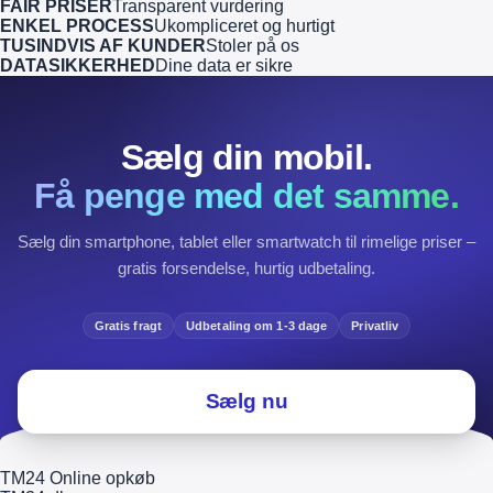
FAIR PRISER
Transparent vurdering
ENKEL PROCESS
Ukompliceret og hurtigt
TUSINDVIS AF KUNDER
Stoler på os
DATASIKKERHED
Dine data er sikre
Sælg din mobil.
Få penge med det samme.
Sælg din smartphone, tablet eller smartwatch til rimelige priser –
gratis forsendelse, hurtig udbetaling.
Gratis fragt
Udbetaling om 1-3 dage
Privatliv
Sælg nu
TM24 Online opkøb