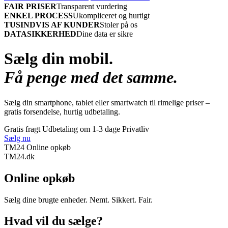
FAIR PRISER
Transparent vurdering
ENKEL PROCESS
Ukompliceret og hurtigt
TUSINDVIS AF KUNDER
Stoler på os
DATASIKKERHED
Dine data er sikre
Sælg din mobil.
Få penge med det samme.
Sælg din smartphone, tablet eller smartwatch til rimelige priser –
gratis forsendelse, hurtig udbetaling.
Gratis fragt
Udbetaling om 1-3 dage
Privatliv
Sælg nu
TM24 Online opkøb
TM
24
.dk
Online opkøb
Sælg dine brugte enheder. Nemt. Sikkert. Fair.
Hvad vil du sælge?