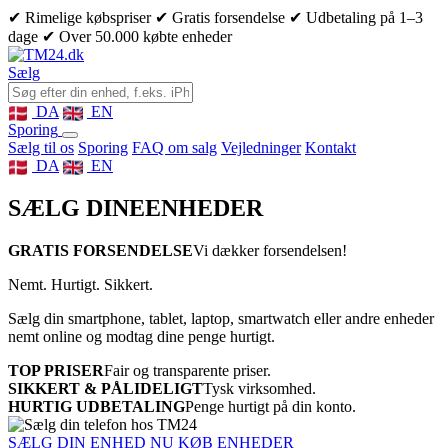
✔ Rimelige købspriser
✔ Gratis forsendelse
✔ Udbetaling på 1–3
dage
✔ Over 50.000 købte enheder
Sælg
DA
EN
Sporing
Sælg til os
Sporing
FAQ om salg
Vejledninger
Kontakt
DA
EN
SÆLG DINE
ENHEDER
GRATIS FORSENDELSE
Vi dækker forsendelsen!
Nemt. Hurtigt. Sikkert.
Sælg din smartphone, tablet, laptop, smartwatch eller andre enheder
nemt online og modtag dine penge hurtigt.
TOP PRISER
Fair og transparente priser.
SIKKERT & PÅLIDELIGT
Tysk virksomhed.
HURTIG UDBETALING
Penge hurtigt på din konto.
SÆLG DIN ENHED NU
KØB ENHEDER