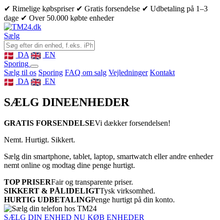
✔ Rimelige købspriser
✔ Gratis forsendelse
✔ Udbetaling på 1–3
dage
✔ Over 50.000 købte enheder
Sælg
DA
EN
Sporing
Sælg til os
Sporing
FAQ om salg
Vejledninger
Kontakt
DA
EN
SÆLG DINE
ENHEDER
GRATIS FORSENDELSE
Vi dækker forsendelsen!
Nemt. Hurtigt. Sikkert.
Sælg din smartphone, tablet, laptop, smartwatch eller andre enheder
nemt online og modtag dine penge hurtigt.
TOP PRISER
Fair og transparente priser.
SIKKERT & PÅLIDELIGT
Tysk virksomhed.
HURTIG UDBETALING
Penge hurtigt på din konto.
SÆLG DIN ENHED NU
KØB ENHEDER