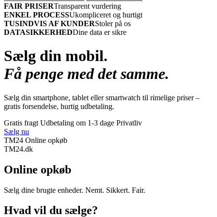
FAIR PRISER
Transparent vurdering
ENKEL PROCESS
Ukompliceret og hurtigt
TUSINDVIS AF KUNDER
Stoler på os
DATASIKKERHED
Dine data er sikre
Sælg din mobil.
Få penge med det samme.
Sælg din smartphone, tablet eller smartwatch til rimelige priser –
gratis forsendelse, hurtig udbetaling.
Gratis fragt
Udbetaling om 1-3 dage
Privatliv
Sælg nu
TM24 Online opkøb
TM
24
.dk
Online opkøb
Sælg dine brugte enheder. Nemt. Sikkert. Fair.
Hvad vil du sælge?