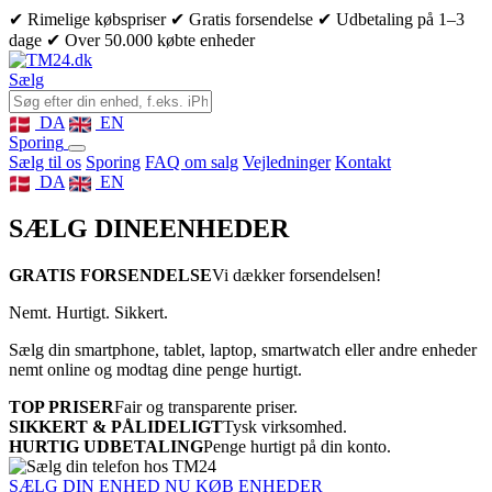
✔ Rimelige købspriser
✔ Gratis forsendelse
✔ Udbetaling på 1–3
dage
✔ Over 50.000 købte enheder
Sælg
DA
EN
Sporing
Sælg til os
Sporing
FAQ om salg
Vejledninger
Kontakt
DA
EN
SÆLG DINE
ENHEDER
GRATIS FORSENDELSE
Vi dækker forsendelsen!
Nemt. Hurtigt. Sikkert.
Sælg din smartphone, tablet, laptop, smartwatch eller andre enheder
nemt online og modtag dine penge hurtigt.
TOP PRISER
Fair og transparente priser.
SIKKERT & PÅLIDELIGT
Tysk virksomhed.
HURTIG UDBETALING
Penge hurtigt på din konto.
SÆLG DIN ENHED NU
KØB ENHEDER