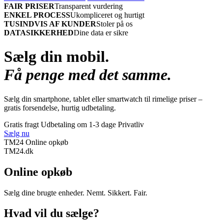
FAIR PRISER
Transparent vurdering
ENKEL PROCESS
Ukompliceret og hurtigt
TUSINDVIS AF KUNDER
Stoler på os
DATASIKKERHED
Dine data er sikre
Sælg din mobil.
Få penge med det samme.
Sælg din smartphone, tablet eller smartwatch til rimelige priser –
gratis forsendelse, hurtig udbetaling.
Gratis fragt
Udbetaling om 1-3 dage
Privatliv
Sælg nu
TM24 Online opkøb
TM
24
.dk
Online opkøb
Sælg dine brugte enheder. Nemt. Sikkert. Fair.
Hvad vil du sælge?